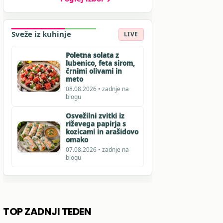
Sveže iz kuhinje
LIVE
Poletna solata z
lubenico, feta sirom,
črnimi olivami in
meto
08.08.2026 • zadnje na
blogu
Osvežilni zvitki iz
riževega papirja s
kozicami in arašidovo
omako
07.08.2026 • zadnje na
blogu
TOP ZADNJI TEDEN