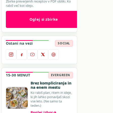
Zbirke preverjenih receptov v PDF obliki. Ko
rabiš več kot idejo.
Oglej si zbirke
Ostani na vezi
SOCIAL
15-30 MINUT
EVERGREEN
Brez kompliciranja in
na enem mestu
Ko rabiš plan, ritem in ideje,
ki jih lahko ponavljaš skozi
vse leto. (Ne samo ta
teden.)
Poglej izbor
→