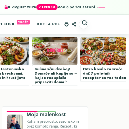
8. avgust 2026
Vodič po žar sezoni→
er-agent
rate usage
LEARN MORE
GOT IT
H KOSIL
KUHLA PDF
 testeninska
Kulinarični dvoboj:
Hitro kosilo za vroče
z breskvami,
Domače ali kupljeno –
dni: 7 poletnih
 in hrustljavo
kaj se res splača
receptov za ves teden
pripraviti doma?
Moja malenkost
Kuham preprosto, sezonsko in
brez kompliciranja. Recepti, ki