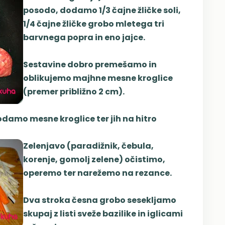
posodo, dodamo 1/3 čajne žličke soli,
1/4 čajne žličke grobo mletega tri
barvnega popra in eno jajce.
Sestavine dobro premešamo in
oblikujemo majhne mesne kroglice
(premer približno 2 cm).
odamo mesne kroglice ter jih na hitro
Zelenjavo (paradižnik, čebula,
korenje, gomolj zelene) očistimo,
operemo ter narežemo na rezance.
Dva stroka česna grobo sesekljamo
skupaj z listi sveže bazilike in iglicami