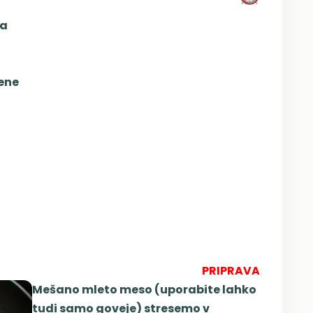
sa
lene
PRIPRAVA
Mešano mleto meso (uporabite lahko
tudi samo goveje) stresemo v