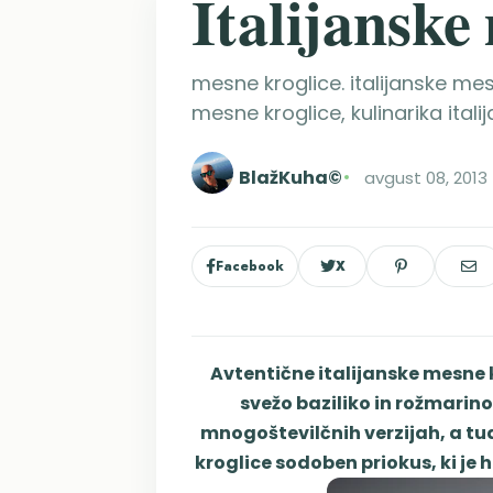
Italijanske
mesne kroglice. italijanske mes
mesne kroglice, kulinarika ital
BlažKuha©
avgust 08, 2013
Facebook
X
Avtentične italijanske mesne 
svežo baziliko in rožmarin
mnogoštevilčnih verzijah, a tudi
kroglice sodoben priokus, ki je h