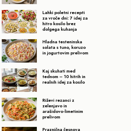
Lahki poletni recepti
za vroče dni: 7 idej za
hitro kosilo brez
dolgega kuhanja
Hladna testeninska
solata s tuno, koruzo
in jogurtovim prelivom
Kaj skuhati med
tednom – 10 hitrih in
realnih idej za kosilo
Riževi rezanci z
zelenjavo in
arašidovo-limetinim
prelivom
Praznična česnova