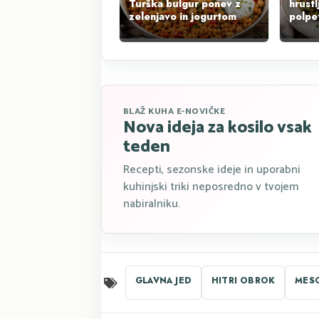
Turška bulgur ponev z
hrustl
zelenjavo in jogurtom
polpet
BLAŽ KUHA E-NOVIČKE
Nova ideja za kosilo vsak
teden
Recepti, sezonske ideje in uporabni
kuhinjski triki neposredno v tvojem
nabiralniku.
GLAVNA JED
HITRI OBROK
MES