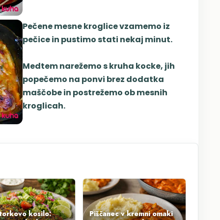
Pečene mesne kroglice vzamemo iz
pečice in pustimo stati nekaj minut.
Medtem narežemo s kruha kocke, jih
popečemo na ponvi brez dodatka
maščobe in postrežemo ob mesnih
kroglicah.
torkovo kosilo:
Piščanec v kremni omaki