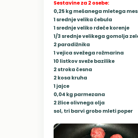
Sestavine za 2 osebe:
0,25 kg mešanega mletega me
1 srednje velika čebula
1 srednje veliko rdeče korenje
1/3 srednje velikega gomolja ze
2 paradižnika
1 vejica svežega rožmarina
10 listkov sveže bazilike
2 stroka česna
2 kosa kruha
1 jajce
0,04 kg parmezana
2 žlice olivnega olja
sol, tri barvi g
robo mleti poper