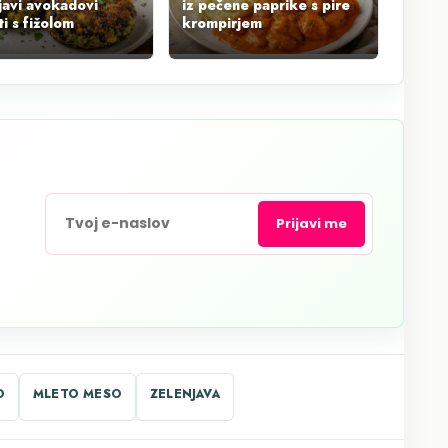
javi avokadovi
iz pečene paprike s pire
i s fižolom
krompirjem
Prijavi me
O
MLETO MESO
ZELENJAVA