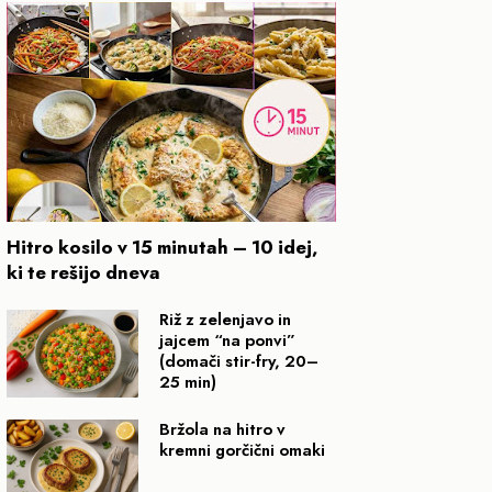
Hitro kosilo v 15 minutah – 10 idej,
ki te rešijo dneva
Riž z zelenjavo in
jajcem “na ponvi”
(domači stir-fry, 20–
25 min)
Bržola na hitro v
kremni gorčični omaki