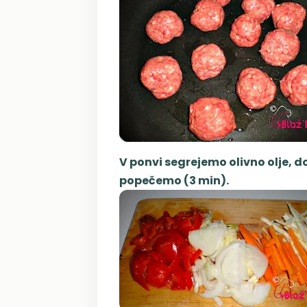
V ponvi segrejemo olivno olje, d
popečemo (3 min).