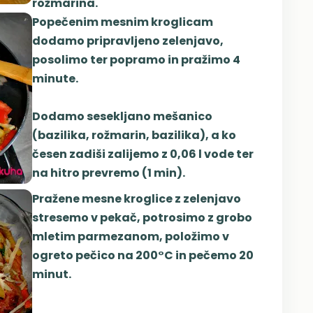
rožmarina.
Popečenim mesnim kroglicam
dodamo pripravljeno zelenjavo,
posolimo ter popramo in pražimo 4
minute.
Dodamo sesekljano mešanico
(bazilika, rožmarin, bazilika), a ko
česen zadiši zalijemo z 0,06 l vode ter
na hitro prevremo (1 min).
Pražene mesne kroglice z zelenjavo
stresemo v pekač, potrosimo z grobo
mletim parmezanom, položimo v
ogreto pečico na 200°C in pečemo 20
minut.