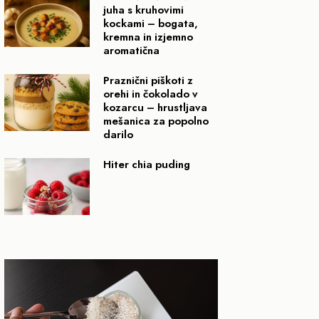
juha s kruhovimi
kockami – bogata,
kremna in izjemno
aromatična
Praznični piškoti z
orehi in čokolado v
kozarcu – hrustljava
mešanica za popolno
darilo
Hiter chia puding