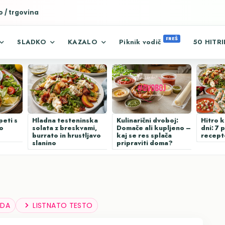
o / trgovina
liver its services and to analyze traffic. Your IP address and us
rmance and security metrics to ensure quality of service, gene
buse.
SLADKO
KAZALO
Piknik vodič
50 HITRI
peti s
Hladna testeninska
Kulinarični dvoboj:
Hitro k
no
solata z breskvami,
Domače ali kupljeno –
dni: 7 
burrato in hrustljavo
kaj se res splača
recept
slanino
pripraviti doma?
DA
LISTNATO TESTO