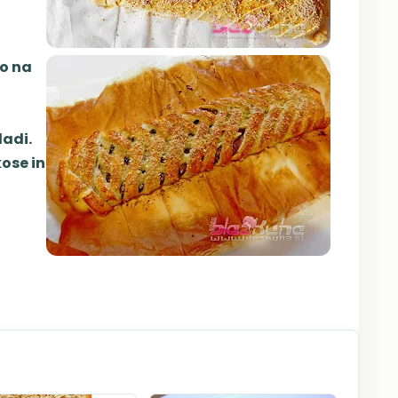
o na
ladi.
ose in