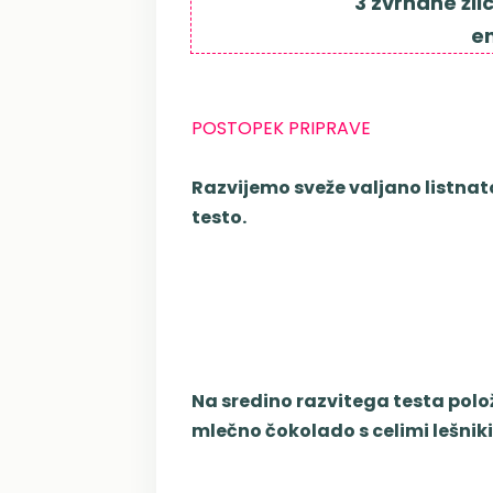
3 zvrhane žli
en
POSTOPEK PRIPRAVE
Razvijemo sveže valjano listnat
testo.
Na sredino razvitega testa pol
mlečno čokolado s celimi lešniki