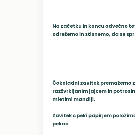
Na začetku in koncu odvečno te
odrežemo in stisnemo, da se sp
Čokoladni zavitek premažemo z
razžvrkljanim jajcem in potrosi
mletimi mandlji.
Zavitek s peki papirjem položim
pekač.