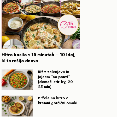
Hitro kosilo v 15 minutah – 10 idej,
ki te rešijo dneva
Riž z zelenjavo in
jajcem “na ponvi”
(domači stir-fry, 20–
25 min)
Bržola na hitro v
kremni gorčični omaki