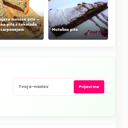
njeva mousse pita –
ska pita s čokolado
scarponejem
Nutelina pita
Prijavi me