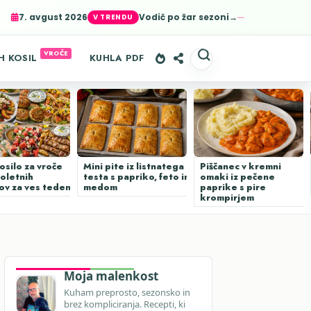
7. avgust 2026
Vodič po žar sezoni→
er-agent
rate usage
LEARN MORE
GOT IT
H KOSIL
KUHLA PDF
osilo za vroče
Mini pite iz listnatega
Piščanec v kremni
poletnih
testa s papriko, feto in
omaki iz pečene
ov za ves teden
medom
paprike s pire
krompirjem
Moja malenkost
Kuham preprosto, sezonsko in
brez kompliciranja. Recepti, ki