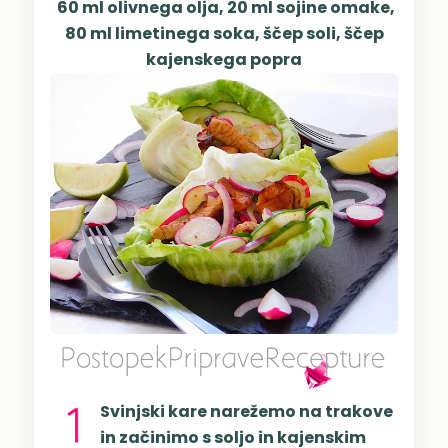
60 ml olivnega olja, 20 ml sojine omake,
80 ml limetinega soka, ščep soli, ščep
kajenskega popra
Svinjski kare narežemo na trakove
in začinimo s soljo in kajenskim