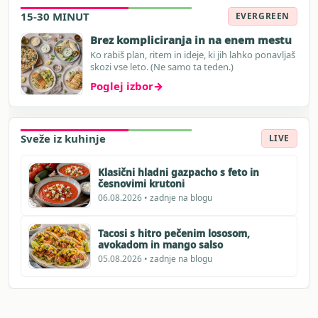
15-30 MINUT
EVERGREEN
Brez kompliciranja in na enem mestu
Ko rabiš plan, ritem in ideje, ki jih lahko ponavljaš
skozi vse leto. (Ne samo ta teden.)
Poglej izbor
→
Sveže iz kuhinje
LIVE
Klasični hladni gazpacho s feto in
česnovimi krutoni
06.08.2026 • zadnje na blogu
Tacosi s hitro pečenim lososom,
avokadom in mango salso
05.08.2026 • zadnje na blogu