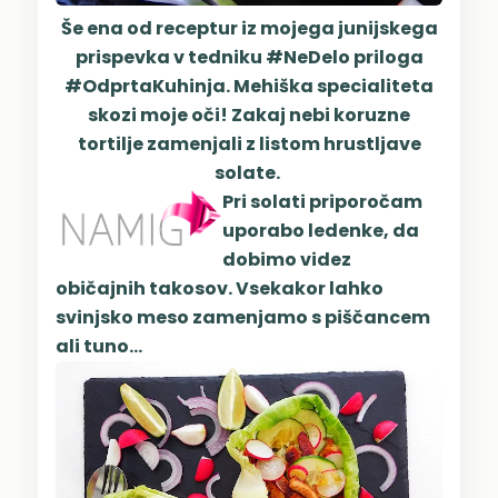
Še ena od receptur iz mojega junijskega
prispevka v tedniku #NeDelo priloga
#OdprtaKuhinja. Mehiška specialiteta
skozi moje oči! Zakaj nebi koruzne
tortilje zamenjali z listom hrustljave
solate.
Pri solati priporočam
uporabo ledenke, da
dobimo videz
običajnih takosov. Vsekakor lahko
svinjsko meso zamenjamo s piščancem
ali tuno...