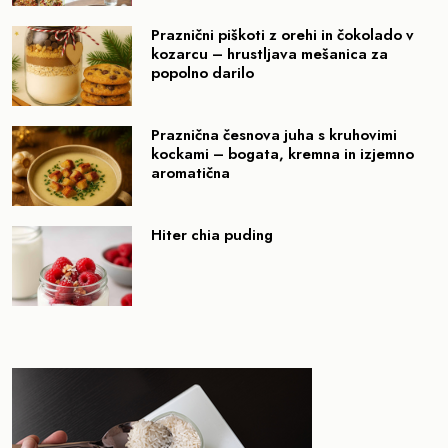
Praznični piškoti z orehi in čokolado v
kozarcu – hrustljava mešanica za
popolno darilo
Praznična česnova juha s kruhovimi
kockami – bogata, kremna in izjemno
aromatična
Hiter chia puding