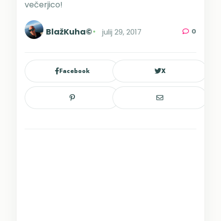
večerjico!
BlažKuha©
julij 29, 2017
0
Facebook
X