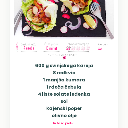
600 g svinjskega kareja
8 redkvic
1 manjša kumara
1 rdeča čebula
4 liste solate ledenka
sol
kajenski poper
olivno olje
In še za preliv…