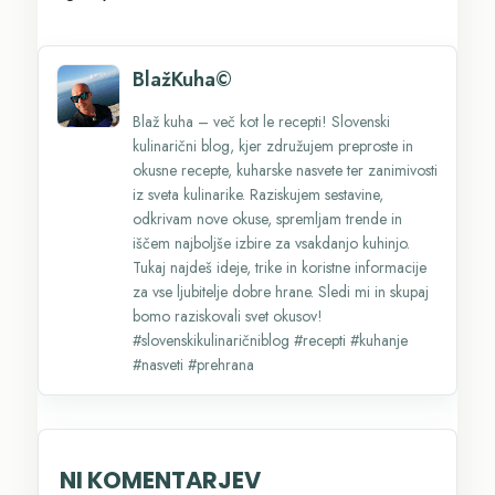
BlažKuha©
Blaž kuha – več kot le recepti! Slovenski
kulinarični blog, kjer združujem preproste in
okusne recepte, kuharske nasvete ter zanimivosti
iz sveta kulinarike. Raziskujem sestavine,
odkrivam nove okuse, spremljam trende in
iščem najboljše izbire za vsakdanjo kuhinjo.
Tukaj najdeš ideje, trike in koristne informacije
za vse ljubitelje dobre hrane. Sledi mi in skupaj
bomo raziskovali svet okusov!
#slovenskikulinaričniblog #recepti #kuhanje
#nasveti #prehrana
NI KOMENTARJEV