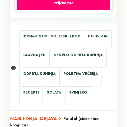
Prijavi me
112NAMIGOV - SOLATNI IZBOR
DO 15 MIN
GLAVNA JED
NEDELO ODPRTA KUHINJA
ODPRTA KUHINJA
POLETNA VEČERJA
RECEPTI
SOLATA
SVINJSKO
Falafel (čičerikine
kroglice)