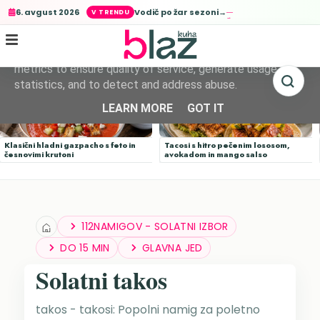
Vodič po žar sezoni→
6. avgust 2026
This site uses cookies from Google to deliver its services
and to analyze traffic. Your IP address and user-agent are
shared with Google along with performance and security
metrics to ensure quality of service, generate usage
statistics, and to detect and address abuse.
LEARN MORE
GOT IT
Klasični hladni gazpacho s feto in
Tacosi s hitro pečenim lososom,
česnovimi krutoni
avokadom in mango salso
112NAMIGOV - SOLATNI IZBOR
DO 15 MIN
GLAVNA JED
Solatni takos
takos - takosi: Popolni namig za poletno