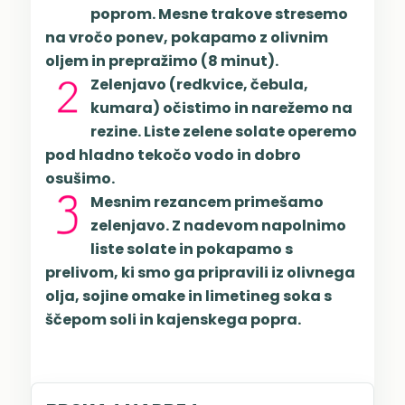
poprom. Mesne trakove stresemo
na vročo ponev, pokapamo z olivnim
oljem in prepražimo (8 minut).
Zelenjavo (redkvice, čebula,
kumara) očistimo in narežemo na
rezine. Liste zelene solate operemo
pod hladno tekočo vodo in dobro
osušimo.
Mesnim rezancem primešamo
zelenjavo. Z nadevom napolnimo
liste solate in pokapamo s
prelivom, ki smo ga pripravili iz olivnega
olja, sojine omake in limetineg soka s
ščepom soli in kajenskega popra.