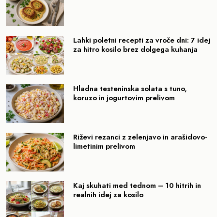
Lahki poletni recepti za vroče dni: 7 idej
za hitro kosilo brez dolgega kuhanja
Hladna testeninska solata s tuno,
koruzo in jogurtovim prelivom
Riževi rezanci z zelenjavo in arašidovo-
limetinim prelivom
Kaj skuhati med tednom – 10 hitrih in
realnih idej za kosilo