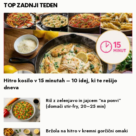
TOP ZADNJI TEDEN
Hitro kosilo v 15 minutah – 10 idej, ki te rešijo
dneva
Riž z zelenjavo in jajcem “na ponvi”
(domači stir-fry, 20–25 min)
Bržola na hitro v kremni gorčični omaki