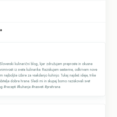
a
 Slovenski kulinarični blog, kjer združujem preproste in okusne
nimivosti iz sveta kulinarike. Raziskujem sestavine, odkrivam nove
 najboljše izbire za vsakdanjo kuhinjo. Tukaj najdeš ideje, trike
jubitelje dobre hrane. Sledi mi in skupaj bomo raziskovali svet
log #recepti #kuhanje #nasveti #prehrana