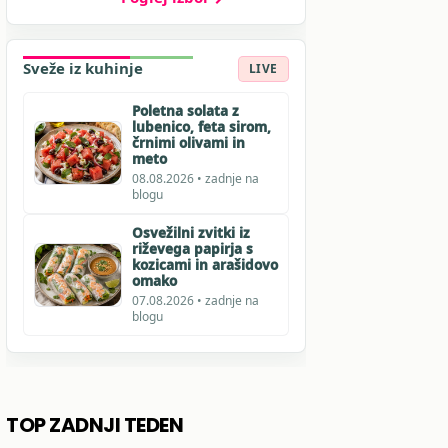
Sveže iz kuhinje
LIVE
Poletna solata z
lubenico, feta sirom,
črnimi olivami in
meto
08.08.2026 • zadnje na
blogu
Osvežilni zvitki iz
riževega papirja s
kozicami in arašidovo
omako
07.08.2026 • zadnje na
blogu
TOP ZADNJI TEDEN