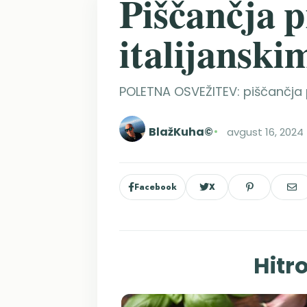
Piščančja p
italijanski
POLETNA OSVEŽITEV: piščančja pr
BlažKuha©
avgust 16, 2024
Facebook
X
Hitro