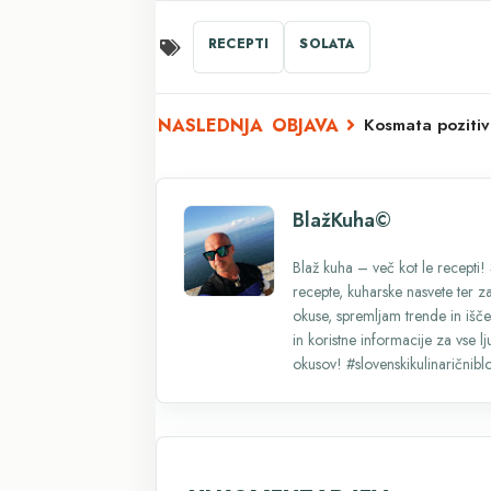
RECEPTI
SOLATA
Kosmata pozitiv
BlažKuha©
Blaž kuha – več kot le recepti!
recepte, kuharske nasvete ter za
okuse, spremljam trende in iščem
in koristne informacije za vse l
okusov! #slovenskikulinaričnib