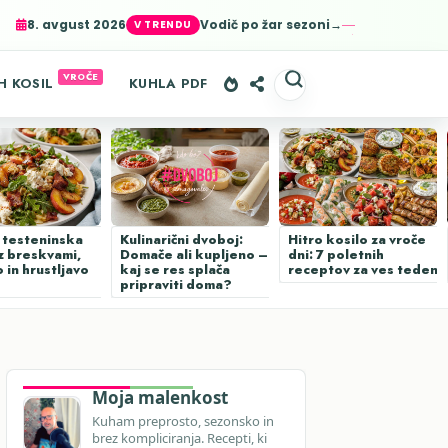
8. avgust 2026
Vodič po žar sezoni→
er-agent
rate usage
LEARN MORE
GOT IT
H KOSIL
KUHLA PDF
 testeninska
Kulinarični dvoboj:
Hitro kosilo za vroče
z breskvami,
Domače ali kupljeno –
dni: 7 poletnih
 in hrustljavo
kaj se res splača
receptov za ves teden
pripraviti doma?
Moja malenkost
Kuham preprosto, sezonsko in
brez kompliciranja. Recepti, ki