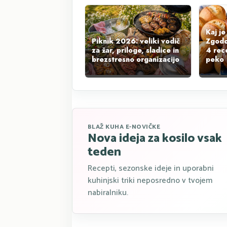
Kaj j
Piknik 2026: veliki vodič
Zgodov
za žar, priloge, sladice in
4 rec
brezstresno organizacijo
peko
BLAŽ KUHA E-NOVIČKE
Nova ideja za kosilo vsak
teden
Recepti, sezonske ideje in uporabni
kuhinjski triki neposredno v tvojem
nabiralniku.