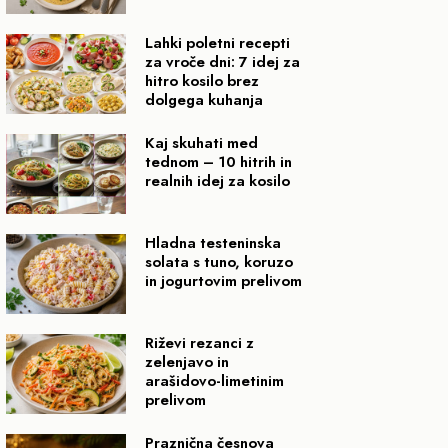
Lahki poletni recepti
za vroče dni: 7 idej za
hitro kosilo brez
dolgega kuhanja
Kaj skuhati med
tednom – 10 hitrih in
realnih idej za kosilo
Hladna testeninska
solata s tuno, koruzo
in jogurtovim prelivom
Riževi rezanci z
zelenjavo in
arašidovo-limetinim
prelivom
Praznična česnova