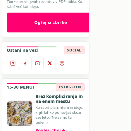
Zbirke preverjenih receptov v PDF obliki. Ko
rabiš več kot idejo.
Oglej si zbirke
Ostani na vezi
SOCIAL
15-30 MINUT
EVERGREEN
Brez kompliciranja in
na enem mestu
Ko rabiš plan, ritem in ideje,
ki jih lahko ponavljaš skozi
vse leto. (Ne samo ta
teden.)
Poglej izbor
→