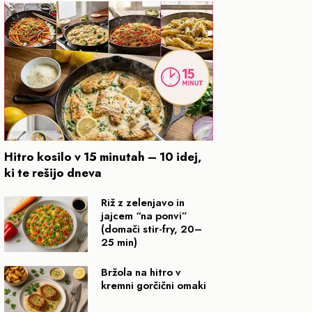
Hitro kosilo v 15 minutah – 10 idej,
ki te rešijo dneva
Riž z zelenjavo in
jajcem “na ponvi”
(domači stir-fry, 20–
25 min)
Bržola na hitro v
kremni gorčični omaki