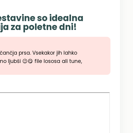
estavine so idealna
a za poletne dni!
čančja prsa. Vsekakor jih lahko
 ljubši 😉😋 file lososa ali tune,