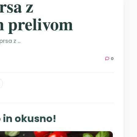
rsa z
m prelivom
sa z ...
0
 in okusno!