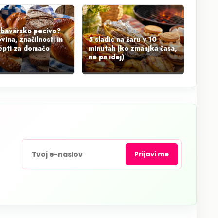
e bavarsko pecivo?
ina, značilnosti in
5 sladic na žaru v 10
epti za domačo
minutah (ko zmanjka časa,
ne pa idej)
Prijavi me