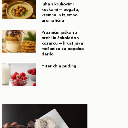
juha s kruhovimi
kockami – bogata,
kremna in izjemno
aromatična
Praznični piškoti z
orehi in čokolado v
kozarcu – hrustljava
mešanica za popolno
darilo
Hiter chia puding