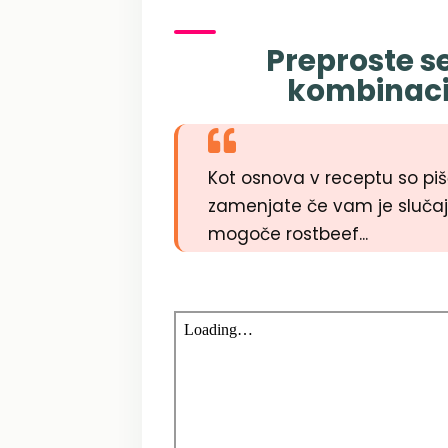
Preproste s
kombinacij
Kot osnova v receptu so piš
zamenjate če vam je slučajno
mogoče rostbeef...