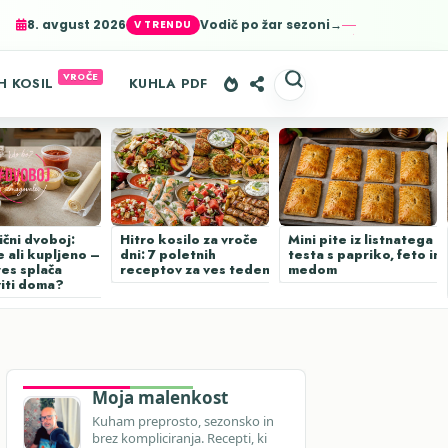
8. avgust 2026
Vodič po žar sezoni→
er-agent
rate usage
LEARN MORE
GOT IT
H KOSIL
KUHLA PDF
ični dvoboj:
Hitro kosilo za vroče
Mini pite iz listnatega
 ali kupljeno –
dni: 7 poletnih
testa s papriko, feto in
res splača
receptov za ves teden
medom
viti doma?
Moja malenkost
Kuham preprosto, sezonsko in
brez kompliciranja. Recepti, ki