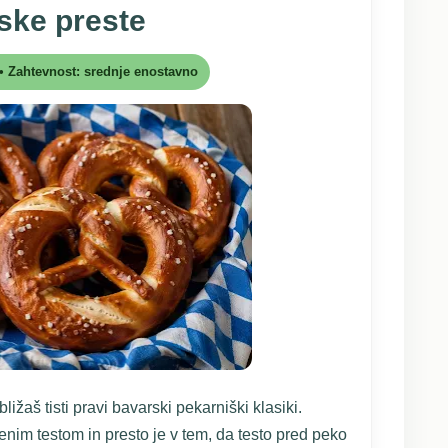
ske preste
i • Zahtevnost: srednje enostavno
bližaš tisti pravi bavarski pekarniški klasiki.
im testom in presto je v tem, da testo pred peko