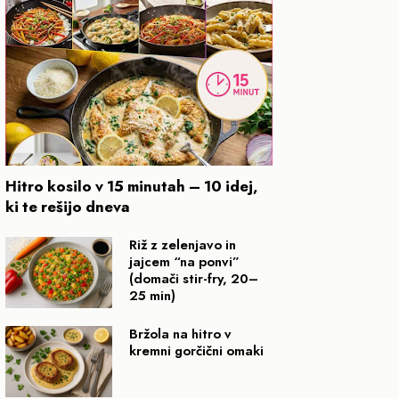
Hitro kosilo v 15 minutah – 10 idej,
ki te rešijo dneva
Riž z zelenjavo in
jajcem “na ponvi”
(domači stir-fry, 20–
25 min)
Bržola na hitro v
kremni gorčični omaki