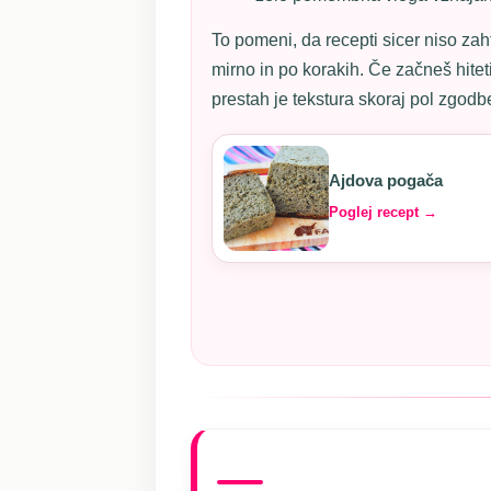
To pomeni, da recepti sicer niso zah
mirno in po korakih. Če začneš hiteti, 
prestah je tekstura skoraj pol zgodb
Ajdova pogača
Poglej recept →