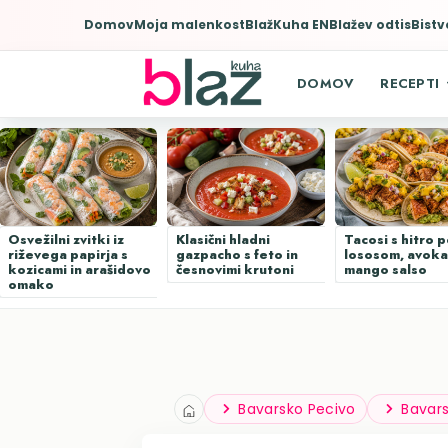
Domov
Moja malenkost
BlažKuha EN
Blažev odtis
Bistv
This site uses cookies from Google to de
are shared with Google along with perfo
statistics, and to detect and address a
DOMOV
RECEPTI
Osvežilni zvitki iz
Klasični hladni
Tacosi s hitro 
riževega papirja s
gazpacho s feto in
lososom, avoka
kozicami in arašidovo
česnovimi krutoni
mango salso
omako
Bavarsko Pecivo
Bavars