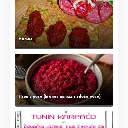
Humus
Hren s peso (hrenov namaz z rdečo peso)