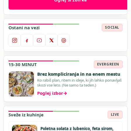
Ostani na vezi
SOCIAL
15-30 MINUT
EVERGREEN
Brez kompliciranja in na enem mestu
Ko rabiš plan, ritem in ideje, ki jih lahko ponavljaš
skozi vse leto. (Ne samo ta teden.)
Poglej izbor
→
Sveže iz kuhinje
LIVE
Poletna solata z lubenico, feta sirom,