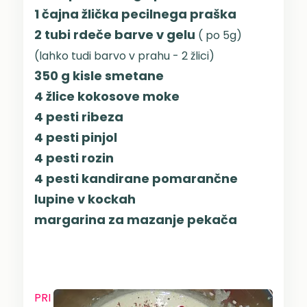
1 čajna žlička pecilnega praška
2 tubi rdeče barve v gelu
( po 5g)
(lahko tudi barvo v prahu - 2 žlici)
350 g kisle smetane
4 žlice kokosove moke
4 pesti ribeza
4 pesti pinjol
4 pesti rozin
4 pesti kandirane pomarančne
lupine v kockah
margarina za mazanje pekača
PRI