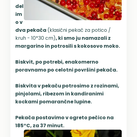
del
im
o v
dva pekača
(klasični pekač za potico /
kruh - 10*30 cm)
, ki smo ju namazali z
margarino in potrosili s kokosovo moko.
Biskvit, po potrebi, enakomerno
poravnamo po celotni površini pekača.
Biskvita v pekaču potrosimo z rozinami,
pinjolami, ribezom in kandiranimi
kockami pomarančne lupine.
Pekača postavimo v ogreto pečico na
185°C, za 37 minut.