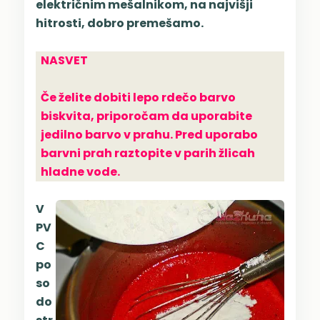
električnim mešalnikom, na najvišji
hitrosti, dobro premešamo.
NASVET
Če želite dobiti lepo rdečo barvo
biskvita, priporočam da uporabite
jedilno barvo v prahu. Pred uporabo
barvni prah raztopite v parih žlicah
hladne vode.
V
PV
C
po
so
do