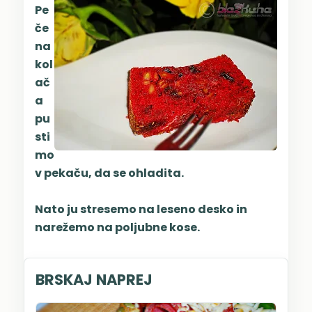
Pe
če
na
kol
ač
a
pu
sti
mo
v pekaču, da se ohladita.
Nato ju stresemo na leseno desko in
na
režemo na poljubne kose.
BRSKAJ NAPREJ