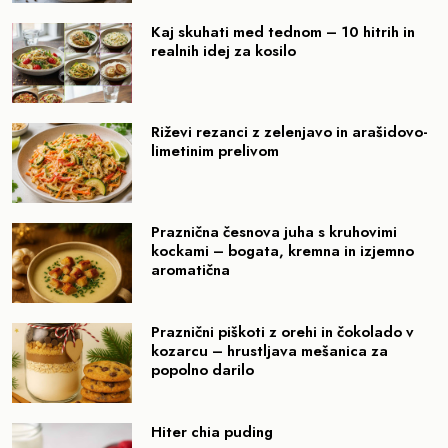
Kaj skuhati med tednom – 10 hitrih in
realnih idej za kosilo
Riževi rezanci z zelenjavo in arašidovo-
limetinim prelivom
Praznična česnova juha s kruhovimi
kockami – bogata, kremna in izjemno
aromatična
Praznični piškoti z orehi in čokolado v
kozarcu – hrustljava mešanica za
popolno darilo
Hiter chia puding