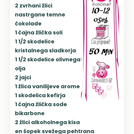
2 zvrhani žlici
nastrgane temne
čokolade
1 čajna žlička soli
1 1/2 skodelice
kristalnega sladkorja
1 1/2 skodelice olivnega
olja
2 jajci
1 žlica vanilijeve arome
1 skodelica kefirja
1 čajna žlička sode
bikarbone
2 žlici alkoholnega kisa
en šopek svežega pehtrana