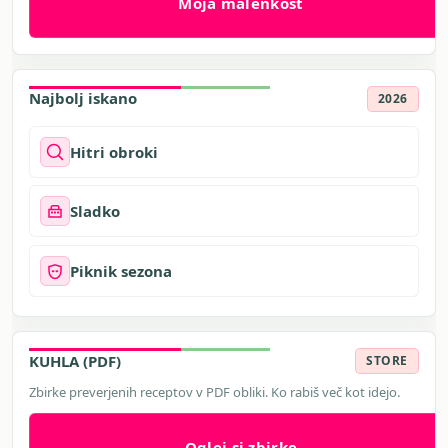
Moja malenkost
Najbolj iskano
2026
Hitri obroki
Sladko
Piknik sezona
KUHLA (PDF)
STORE
Zbirke preverjenih receptov v PDF obliki. Ko rabiš več kot idejo.
Oglej si zbirke