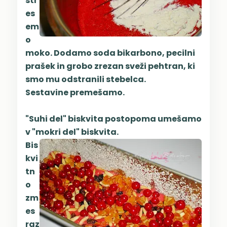
str
es
em
o
moko. Dodamo soda bikarbono, pecilni
prašek in grobo zrezan sveži pehtran, ki
smo mu odstranili stebelca.
Sestavine premešamo.
"Suhi del" biskvita postopoma umešamo
v "mokri del" biskvita.
Bis
kvi
tn
o
zm
es
raz