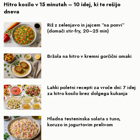
Hitro kosilo v 15 minutah – 10 idej, ki te rešijo
dneva
Riž z zelenjavo in jajcem “na ponvi”
(domači stir-fry, 20–25 min)
Bržola na hitro v kremni gorčični omaki
Lahki poletni recepti za vroče dni: 7 idej
za hitro kosilo brez dolgega kuhanja
Hladna testeninska solata s tuno,
koruzo in jogurtovim prelivom