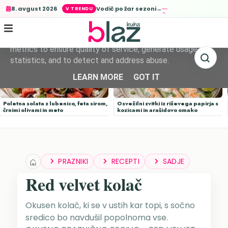
Vodič po žar sezoni→
8. avgust 2026
This site uses cookies from Google to deliver its services
and to analyze traffic. Your IP address and user-agent are
shared with Google along with performance and security
metrics to ensure quality of service, generate usage
statistics, and to detect and address abuse.
LEARN MORE
GOT IT
Poletna solata z lubenico, feta sirom,
Osvežilni zvitki iz riževega papirja s
črnimi olivami in meto
kozicami in arašidovo omako
PRAZNIKI
RECEPTI
SADJE
Red velvet kolač
Okusen kolač, ki se v ustih kar topi, s sočno
sredico bo navdušil popolnoma vse.