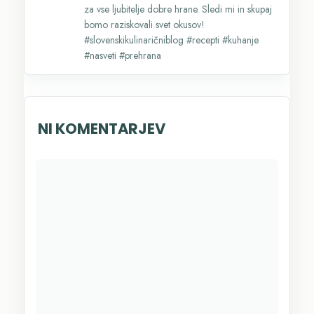
za vse ljubitelje dobre hrane. Sledi mi in skupaj
bomo raziskovali svet okusov!
#slovenskikulinaričniblog #recepti #kuhanje
#nasveti #prehrana
NI KOMENTARJEV