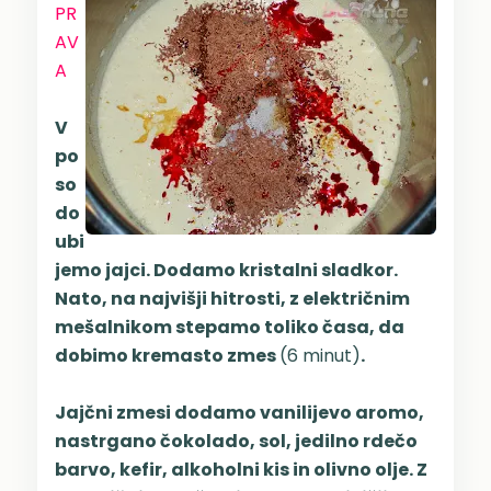
PR
AV
A
V
po
so
do
ubi
jemo jajci. Dodamo kristalni sladkor.
Nato, na najvišji hitrosti, z električnim
mešalnikom stepamo toliko časa, da
dobimo kremasto zmes
(6 minut)
.
Jajčni zmesi dodamo vanilijevo aromo,
nastrgano čokolado, sol, jedilno rdečo
barvo, kefir, alkoholni kis in olivno olje. Z