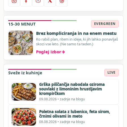
15-30 MINUT
EVERGREEN
Brez kompliciranja in na enem mestu
Ko rabiš plan, ritem in ideje, ki jih lahko ponavljaš
skozi vse leto. (Ne samo ta teden.)
Poglej izbor
→
Sveže iz kuhinje
LIVE
Grška piščančja nabodala oziroma
souvlaki z limoninim hrustljavim
krompirčkom
09.08.2026 • zadnje na blogu
Poletna solata z lubenico, feta sirom,
črnimi olivami in meto
08.08.2026 • zadnje na blogu