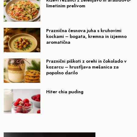
Riževi rezanci z zelenjavo in arašidovo-
limetinim prelivom
Praznična česnova juha s kruhovimi
kockami – bogata, kremna in izjemno
aromatična
Praznični piškoti z orehi in čokolado v
kozarcu – hrustljava mešanica za
popolno darilo
Hiter chia puding