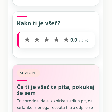
Kako ti je všeč?
★
★
★
★
★
0.0
/ 5
(0)
ŠE VEČ PIT
Če ti je všeč ta pita, pokukaj
še sem
Tri sorodne ideje iz zbirke sladkih pit, da
se lahko iz enega recepta hitro odpre še