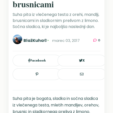
brusnicami
Suha pita iz vlečenega testa z orehi, mandlji,
brusnicami in sladkornim prelivom z limono.
Sočna sladica, ki je najboljša naslednji dan.
BlažKuha©
marec 03, 2017
0
Facebook
X
Suha pita je bogata, sladka in sočna sladica
iz vlečenega testa, mletih mandljev, orehov,
brusnic in sladkornega preliva z limono.