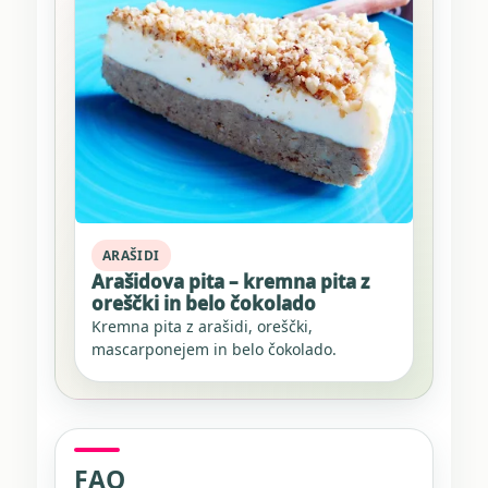
ARAŠIDI
Arašidova pita – kremna pita z
oreščki in belo čokolado
Kremna pita z arašidi, oreščki,
mascarponejem in belo čokolado.
FAQ