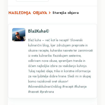
Starejša objava
BlažKuha©
Blaž kuha – več kot le recepti! Slovenski
kulinarični blog, kjer združujem preproste in
okusne recepte, kuharske nasvete ter zanimivosti
iz sveta kulinarike. Raziskujem sestavine,
odkrivam nove okuse, spremljam trende in
iščem najboljše izbire za vsakdanjo kuhinjo.
Tukaj najdeš ideje, trike in koristne informacije
za vse ljubitelje dobre hrane. Sledi mi in skupaj
bomo raziskovali svet okusov!
#slovenskikulinaričniblog #recepti #kuhanje
#nasveti #prehrana