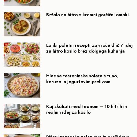
Bržola na hitro v kremni gorčični omaki
Lahki poletni recepti za vroče dni: 7 idej
za hitro kosilo brez dolgega kuhanja
Hladna testeninska solata s tuno,
koruzo in jogurtovim prelivom
Kaj skuhati med tednom – 10 hitrih in
realnih idej za kosilo