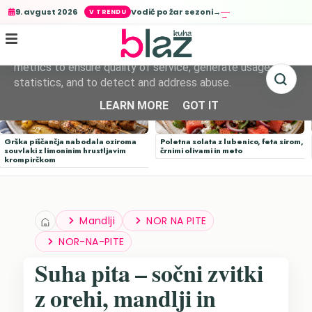
Vodič po žar sezoni→
9. avgust 2026
This site uses cookies from Google to deliver its services
and to analyze traffic. Your IP address and user-agent are
shared with Google along with performance and security
metrics to ensure quality of service, generate usage
statistics, and to detect and address abuse.
LEARN MORE
GOT IT
Grška piščančja nabodala oziroma
Poletna solata z lubenico, feta sirom,
souvlaki z limoninim hrustljavim
črnimi olivami in meto
krompirčkom
Mandlji
NOR NA PITE
NOR-NA-PITE
Suha pita – sočni zvitki
z orehi, mandlji in