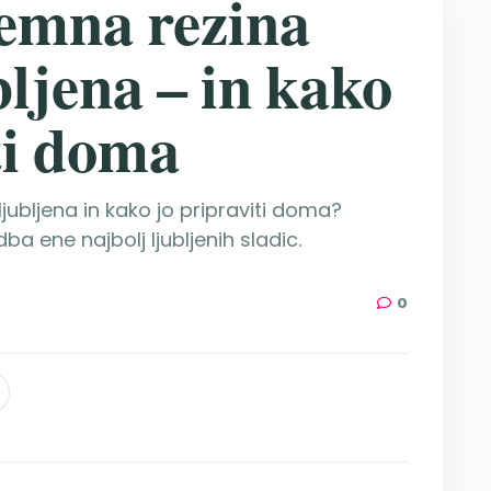
remna rezina
bljena – in kako
ti doma
ljubljena in kako jo pripraviti doma?
ba ene najbolj ljubljenih sladic.
0