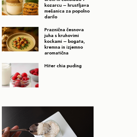
kozarcu – hrustljava
mešanica za popolno
darilo
Praznična česnova
juha s kruhovimi
kockami – bogata,
kremna in izjemno
aromatična
Hiter chia puding