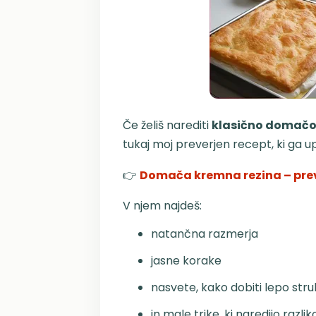
Če želiš narediti
klasično domačo
tukaj moj preverjen recept, ki ga u
👉
Domača kremna rezina – prev
V njem najdeš:
natančna razmerja
jasne korake
nasvete, kako dobiti lepo stru
in male trike, ki naredijo razlik