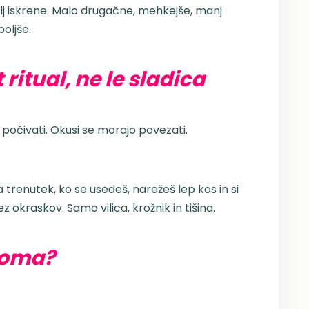
j iskrene. Malo drugačne, mehkejše, manj
oljše.
ritual, ne le sladica
počivati. Okusi se morajo povezati.
za trenutek, ko se usedeš, narežeš lep kos in si
 okraskov. Samo vilica, krožnik in tišina.
doma?