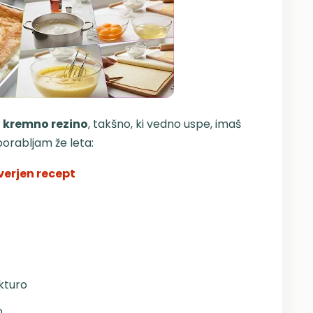
 kremno rezino
, takšno, ki vedno uspe, imaš
porabljam že leta:
erjen recept
kturo
o