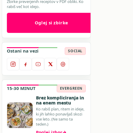
Zbirke preverjenih receptov v PDF obliki. Ko
rabiš več kot idejo.
Oglej si zbirke
Ostani na vezi
SOCIAL
15-30 MINUT
EVERGREEN
Brez kompliciranja in
na enem mestu
Ko rabiš plan, ritem in ideje,
ki jih lahko ponavljaš skozi
vse leto. (Ne samo ta
teden.)
Poglej izbor
→