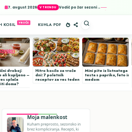
7. avgust 2026
Vodič po žar sezoni→
er-agent
rate usage
LEARN MORE
GOT IT
H KOSIL
KUHLA PDF
ični dvoboj:
Hitro kosilo za vroče
Mini pite iz listnatega
 ali kupljeno –
dni: 7 poletnih
testa s papriko, feto in
res splača
receptov za ves teden
medom
viti doma?
Moja malenkost
Kuham preprosto, sezonsko in
brez kompliciranja. Recepti, ki