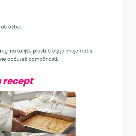
z otroštva,
i na tanjše plasti, tretji jo imajo radi s
tane občutek domačnosti.
n recept