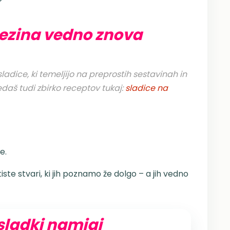
rezina vedno znova
dice, ki temeljijo na preprostih sestavinah in
edaš tudi zbirko receptov tukaj:
sladice na
e.
iste stvari, ki jih poznamo že dolgo – a jih vedno
 sladki namigi