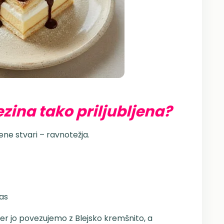
zina tako priljubljena?
 ene stvari – ravnotežja.
čas
ker jo povezujemo z Blejsko kremšnito, a