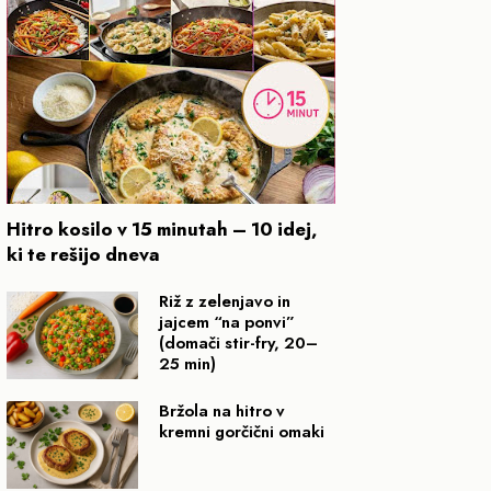
Hitro kosilo v 15 minutah – 10 idej,
ki te rešijo dneva
Riž z zelenjavo in
jajcem “na ponvi”
(domači stir-fry, 20–
25 min)
Bržola na hitro v
kremni gorčični omaki