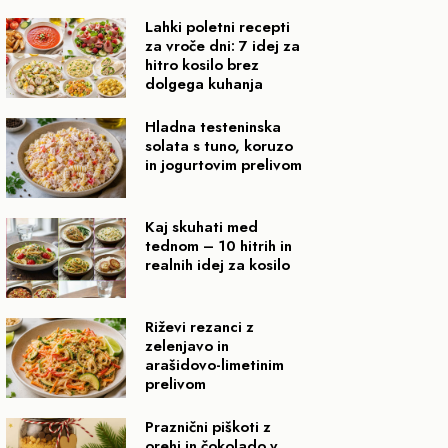
Lahki poletni recepti
za vroče dni: 7 idej za
hitro kosilo brez
dolgega kuhanja
Hladna testeninska
solata s tuno, koruzo
in jogurtovim prelivom
Kaj skuhati med
tednom – 10 hitrih in
realnih idej za kosilo
Riževi rezanci z
zelenjavo in
arašidovo-limetinim
prelivom
Praznični piškoti z
orehi in čokolado v