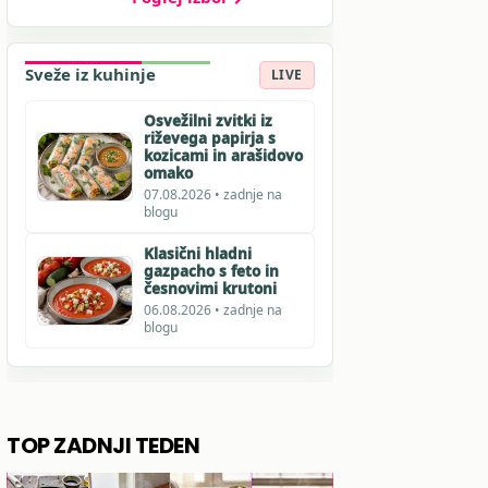
Sveže iz kuhinje
LIVE
Osvežilni zvitki iz
riževega papirja s
kozicami in arašidovo
omako
07.08.2026 • zadnje na
blogu
Klasični hladni
gazpacho s feto in
česnovimi krutoni
06.08.2026 • zadnje na
blogu
TOP ZADNJI TEDEN