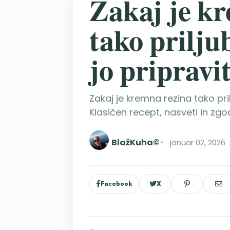
Zakaj je k
tako prilju
jo pripravi
Zakaj je kremna rezina tako pri
Klasičen recept, nasveti in zgod
BlažKuha©
januar 02, 2026
Facebook
X