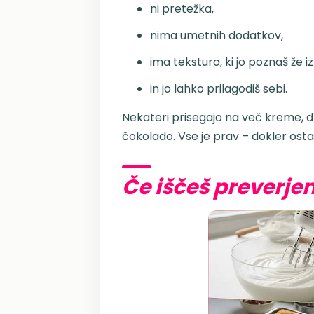
ni pretežka,
nima umetnih dodatkov,
ima teksturo, ki jo poznaš že i
in jo lahko prilagodiš sebi.
Nekateri prisegajo na več kreme, drug
čokolado. Vse je prav – dokler os
Če iščeš preverje