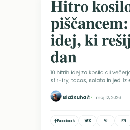
Hitro kosilo
piščancem:
idej, ki reš
dan
10 hitrih idej za kosilo ali ve
stir-fry, tacos, solata in jedi i
BlažKuha©
maj 12, 2026
Facebook
X