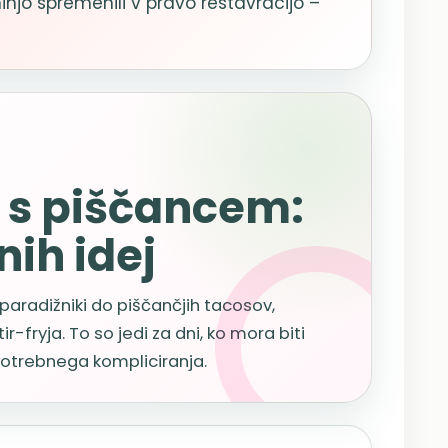
injo spremenili v pravo restavracijo –
o s piščancem:
nih idej
aradižniki do piščančjih tacosov,
r-fryja. To so jedi za dni, ko mora biti
epotrebnega kompliciranja.