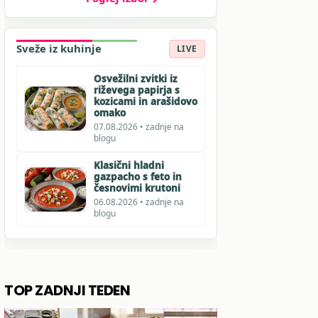
Sveže iz kuhinje
LIVE
Osvežilni zvitki iz
riževega papirja s
kozicami in arašidovo
omako
07.08.2026 • zadnje na
blogu
Klasični hladni
gazpacho s feto in
česnovimi krutoni
06.08.2026 • zadnje na
blogu
TOP ZADNJI TEDEN