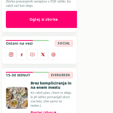
Zbirke preverjenih receptov v PDF obliki. Ko
rabiš več kot idejo.
Oglej si zbirke
Ostani na vezi
SOCIAL
15-30 MINUT
EVERGREEN
Brez kompliciranja in
na enem mestu
Ko rabiš plan, ritem in ideje,
ki jih lahko ponavljaš skozi
vse leto. (Ne samo ta
teden.)
Poglej izbor
→