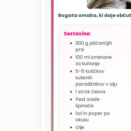
Bogata omaka, ki daje občute
Sestavine:
300 g piščančjih
prsi
100 ml smetane
za kuhanje
5–6 koščkov
sušenih
paradižnikov v olju
1 strok česna
Pest sveže
špinače
Sol in poper po
okusu
Olje