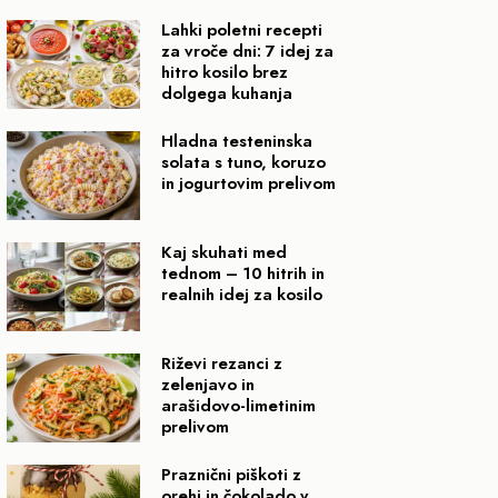
Lahki poletni recepti
za vroče dni: 7 idej za
hitro kosilo brez
dolgega kuhanja
Hladna testeninska
solata s tuno, koruzo
in jogurtovim prelivom
Kaj skuhati med
tednom – 10 hitrih in
realnih idej za kosilo
Riževi rezanci z
zelenjavo in
arašidovo-limetinim
prelivom
Praznični piškoti z
orehi in čokolado v