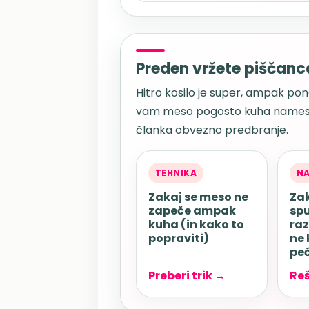
Preden vržete piščanc
Hitro kosilo je super, ampak pon
vam meso pogosto kuha namesto
članka obvezno predbranje.
TEHNIKA
NA
Zakaj se meso ne
Za
zapeče ampak
spu
kuha (in kako to
raz
popraviti)
ne
pe
Preberi trik →
Reš