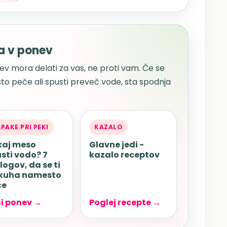
a v ponev
ev mora delati za vas, ne proti vam. Če se
 peče ali spusti preveč vode, sta spodnja
PAKE PRI PEKI
KAZALO
kaj meso
Glavne jedi -
sti vodo? 7
kazalo receptov
logov, da se ti
 kuha namesto
če
i ponev →
Poglej recepte →