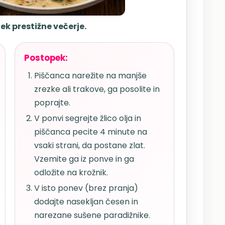
k prestižne večerje.
Postopek:
Piščanca narežite na manjše
zrezke ali trakove, ga posolite in
poprajte.
V ponvi segrejte žlico olja in
piščanca pecite 4 minute na
vsaki strani, da postane zlat.
Vzemite ga iz ponve in ga
odložite na krožnik.
V isto ponev (brez pranja)
dodajte nasekljan česen in
narezane sušene paradižnike.