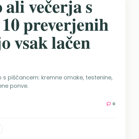
 ali večerja s
 10 preverjenih
ijo vsak lačen
čerjo s piščancem: kremne omake, testenine,
z ene ponve.
0