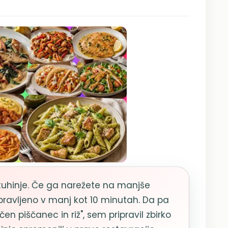
e kuhinje. Če ga narežete na manjše
ripravljeno v manj kot 10 minutah. Da pa
ečen piščanec in riž", sem pripravil zbirko