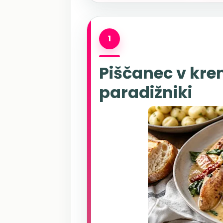
1
Piščanec v kre
paradižniki