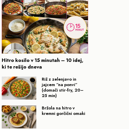
Hitro kosilo v 15 minutah – 10 idej,
ki te rešijo dneva
Riž z zelenjavo in
jajcem “na ponvi”
(domači stir-fry, 20–
25 min)
Bržola na hitro v
kremni gorčični omaki