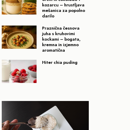
kozarcu – hrustljava
mešanica za popolno
darilo
Praznična česnova
juha s kruhovimi
kockami – bogata,
kremna in izjemno
aromatična
Hiter chia puding