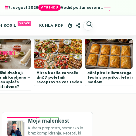
7. avgust 2026
Vodič po žar sezoni→
er-agent
rate usage
LEARN MORE
GOT IT
H KOSIL
KUHLA PDF
ični dvoboj:
Hitro kosilo za vroče
Mini pite iz listnatega
 ali kupljeno –
dni: 7 poletnih
testa s papriko, feto in
res splača
receptov za ves teden
medom
viti doma?
Moja malenkost
Kuham preprosto, sezonsko in
brez kompliciranja. Recepti, ki