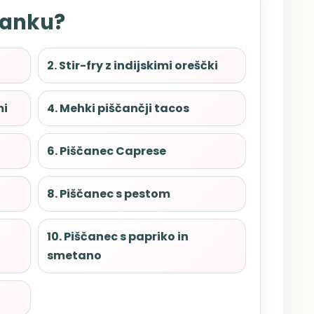
lanku?
2. Stir-fry z indijskimi oreščki
mi
4. Mehki piščančji tacos
6. Piščanec Caprese
8. Piščanec s pestom
10. Piščanec s papriko in
smetano