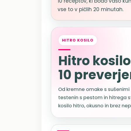
10 receptov, ki bodo vašo kuh
vse to v pičlih 20 minutah.
HITRO KOSILO
Hitro kosil
10 preverje
Od kremne omake s sušenimi p
testenin s pestom in hitrega sti
kosilo hitro, okusno in brez n