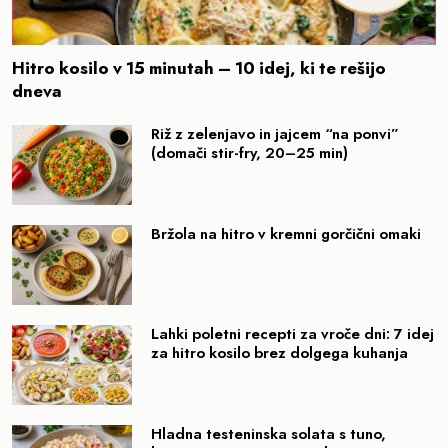
Hitro kosilo v 15 minutah – 10 idej, ki te rešijo
dneva
Riž z zelenjavo in jajcem “na ponvi”
(domači stir-fry, 20–25 min)
Bržola na hitro v kremni gorčični omaki
Lahki poletni recepti za vroče dni: 7 idej
za hitro kosilo brez dolgega kuhanja
Hladna testeninska solata s tuno,