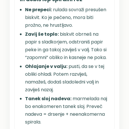
Ne prepeci:
rulada sovraži presušen
biskvit. Ko je pečeno, mora biti
prožno, ne hrustljavo.
Zavij še toplo:
biskvit obrneš na
papir s sladkorjem, odstraniš papir
peke in ga takoj zaviješ v valj. Tako si
“zapomni” obliko in kasneje ne poka.
Ohlajanje v valju:
pusti, da se v tej
obliki ohladi. Potem razviješ,
namažeš, dodaš sladoledni valj in
zaviješ nazaj.
Tanek sloj nadeva:
marmelada naj
bo enakomeren tanek sloj. Preveč
nadeva = drsenje + neenakomerna
spirala.