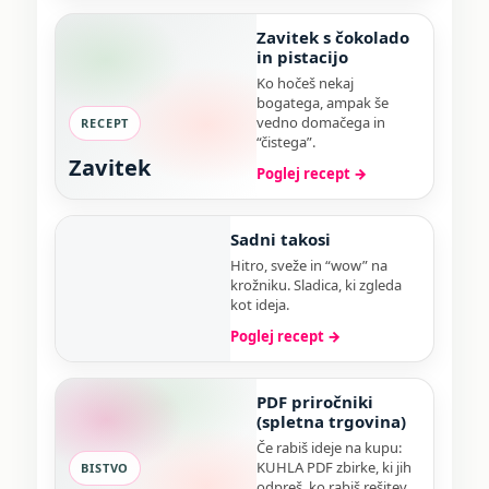
Zavitek s čokolado
in pistacijo
Ko hočeš nekaj
bogatega, ampak še
vedno domačega in
RECEPT
“čistega”.
Zavitek
Poglej recept →
Sadni takosi
Hitro, sveže in “wow” na
krožniku. Sladica, ki zgleda
kot ideja.
Poglej recept →
PDF priročniki
(spletna trgovina)
Če rabiš ideje na kupu:
KUHLA PDF zbirke, ki jih
BISTVO
odpreš, ko rabiš rešitev.