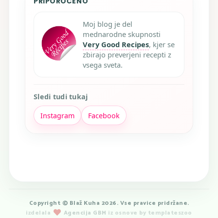
PRIPOROČENO
Moj blog je del
mednarodne skupnosti
Very Good Recipes
, kjer se
zbirajo preverjeni recepti z
vsega sveta.
Sledi tudi tukaj
Instagram
Facebook
Copyright © Blaž Kuha 2026. Vse pravice pridržane.
izdelala
Agencija GBM
iz osnove by templateszoo