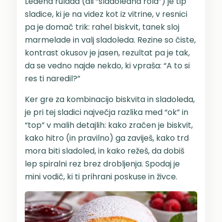
Ledena rulada (ali “sladoledna rola”) je tip
sladice, ki je na videz kot iz vitrine, v resnici
pa je domač trik: rahel biskvit, tanek sloj
marmelade in valj sladoleda. Rezine so čiste,
kontrast okusov je jasen, rezultat pa je tak,
da se vedno najde nekdo, ki vpraša: “A to si
res ti naredil?”
Ker gre za kombinacijo biskvita in sladoleda,
je pri tej sladici največja razlika med “ok” in
“top” v malih detajlih: kako zračen je biskvit,
kako hitro (in pravilno) ga zaviješ, kako trd
mora biti sladoled, in kako režeš, da dobiš
lep spiralni rez brez drobljenja. Spodaj je
mini vodič, ki ti prihrani poskuse in živce.