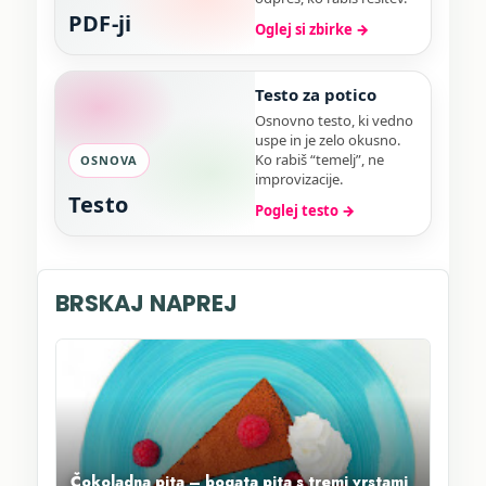
PDF-ji
Oglej si zbirke →
Testo za potico
Osnovno testo, ki vedno
uspe in je zelo okusno.
Ko rabiš “temelj”, ne
OSNOVA
improvizacije.
Testo
Poglej testo →
BRSKAJ NAPREJ
Čokoladna pita – bogata pita s tremi vrstami