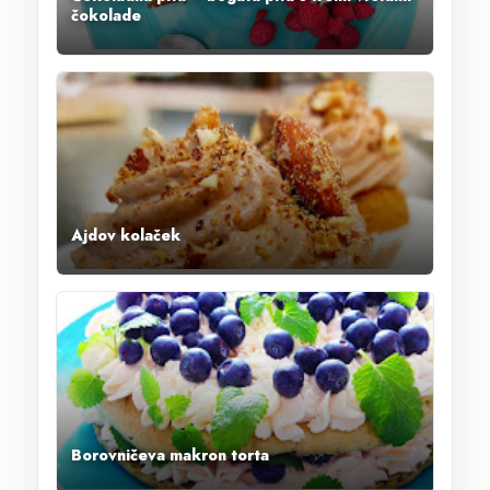
čokolade
Ajdov kolaček
Borovničeva makron torta