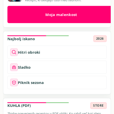
Recepti, ki delujejo tudi med tednom.
Moja malenkost
Najbolj iskano
2026
Hitri obroki
Sladko
Piknik sezona
KUHLA (PDF)
STORE
Zbirke preverjenih receptov v PDF obliki. Ko rabiš več kot idejo.