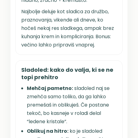
hladno, zračno + kremasto.
Najbolje deluje kot sladica za družbo,
praznovanja, vikende ali dneve, ko
hočeš nekaj res sladkega, ampak brez
kuhanja krem in kompliciranja. Bonus:
večino lahko pripraviš vnaprej.
Sladoled: kako do valja, ki se ne
topi prehitro
Mehčaj pametno:
sladoled naj se
zmehča samo toliko, da ga lahko
premešaš in oblikuješ. Če postane
tekoč, bo kasneje v roladi delal
“ledene kristale”.
Oblikuj na hitro:
ko je sladoled