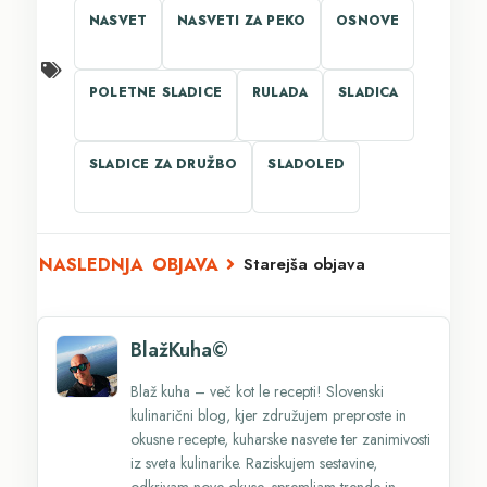
NASVET
NASVETI ZA PEKO
OSNOVE
POLETNE SLADICE
RULADA
SLADICA
SLADICE ZA DRUŽBO
SLADOLED
Starejša objava
BlažKuha©
Blaž kuha – več kot le recepti! Slovenski
kulinarični blog, kjer združujem preproste in
okusne recepte, kuharske nasvete ter zanimivosti
iz sveta kulinarike. Raziskujem sestavine,