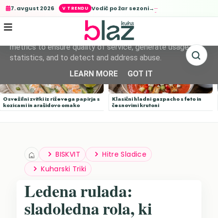
Vodič po žar sezoni→
7. avgust 2026
This site uses cookies from Google to deliver its services
and to analyze traffic. Your IP address and user-agent are
shared with Google along with performance and security
metrics to ensure quality of service, generate usage
statistics, and to detect and address abuse.
LEARN MORE
GOT IT
Osvežilni zvitki iz riževega papirja s
Klasični hladni gazpacho s feto in
kozicami in arašidovo omako
česnovimi krutoni
BISKVIT
Hitre Sladice
Kuharski Triki
Ledena rulada:
sladoledna rola, ki