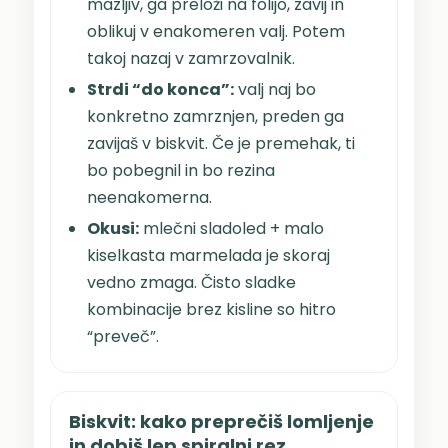
mazljiv, ga preloži na folijo, zavij in
oblikuj v enakomeren valj. Potem
takoj nazaj v zamrzovalnik.
Strdi “do konca”:
valj naj bo
konkretno zamrznjen, preden ga
zavijaš v biskvit. Če je premehak, ti
bo pobegnil in bo rezina
neenakomerna.
Okusi:
mlečni sladoled + malo
kiselkasta marmelada je skoraj
vedno zmaga. Čisto sladke
kombinacije brez kisline so hitro
“preveč”.
Biskvit: kako preprečiš lomljenje
in dobiš lep spiralni rez