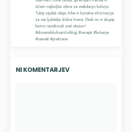
odkrivam nove okuse, spremljam trende in
iščem najboljše izbire za vsakdanjo kuhinjo.
Tukaj najdeš ideje, trike in koristne informacije
za vse ljubitelje dobre hrane. Sledi mi in skupaj
bomo raziskovali svet okusov!
#slovenskikulinaričniblog #recepti #kuhanje
#nasveti #prehrana
NI KOMENTARJEV