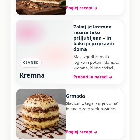
Poglej recept →
Zakaj je kremna
rezina tako
priljubljena – in
kako jo pripraviti
doma
Malo zgodbe, malo
logike in potem: domača
ČLANEK
kremna, ki ima smisel.
Kremna
Preberi in naredi →
Grmada
Sladica “iz tega, kar je doma”
in ravno zato vedno zadene.
Poglej recept →