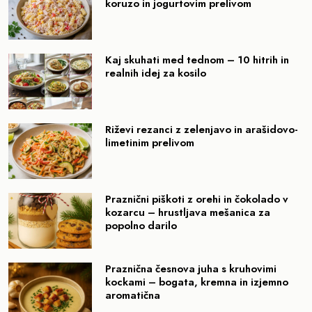
koruzo in jogurtovim prelivom
Kaj skuhati med tednom – 10 hitrih in
realnih idej za kosilo
Riževi rezanci z zelenjavo in arašidovo-
limetinim prelivom
Praznični piškoti z orehi in čokolado v
kozarcu – hrustljava mešanica za
popolno darilo
Praznična česnova juha s kruhovimi
kockami – bogata, kremna in izjemno
aromatična