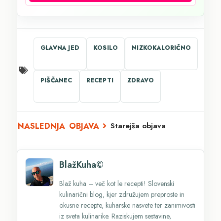
GLAVNA JED
KOSILO
NIZKOKALORIČNO
PIŠČANEC
RECEPTI
ZDRAVO
Starejša objava
BlažKuha©
Blaž kuha – več kot le recepti! Slovenski
kulinarični blog, kjer združujem preproste in
okusne recepte, kuharske nasvete ter zanimivosti
iz sveta kulinarike. Raziskujem sestavine,