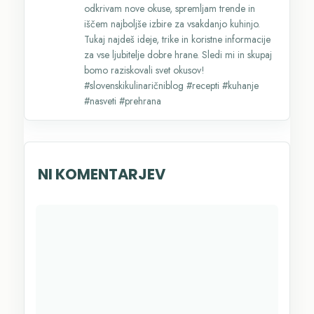
odkrivam nove okuse, spremljam trende in
iščem najboljše izbire za vsakdanjo kuhinjo.
Tukaj najdeš ideje, trike in koristne informacije
za vse ljubitelje dobre hrane. Sledi mi in skupaj
bomo raziskovali svet okusov!
#slovenskikulinaričniblog #recepti #kuhanje
#nasveti #prehrana
NI KOMENTARJEV