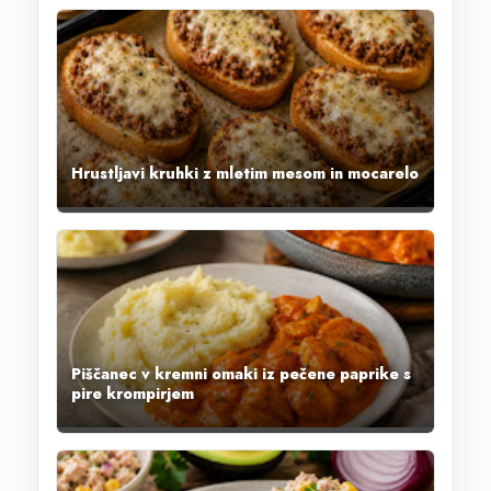
Hrustljavi kruhki z mletim mesom in mocarelo
Piščanec v kremni omaki iz pečene paprike s
pire krompirjem