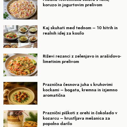
koruzo in jogurtovim prelivom
Kaj skuhati med tednom – 10 hitrih in
realnih idej za kosilo
Riževi rezanci z zelenjavo in arašidovo-
limetinim prelivom
Praznična česnova juha s kruhovimi
kockami – bogata, kremna in izjemno
aromatična
Praznični piškoti z orehi in čokolado v
kozarcu – hrustljava mešanica za
popolno darilo