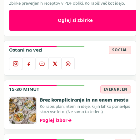
Zbirke preverjenih receptov v PDF obliki. Ko rabiš več kot idejo.
Oglej si zbirke
Ostani na vezi
SOCIAL
15-30 MINUT
EVERGREEN
Brez kompliciranja in na enem mestu
Ko rabiš plan, ritem in ideje, ki jih lahko ponavljaš
skozi vse leto. (Ne samo ta teden.)
Poglej izbor
→