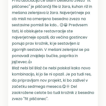
Prva asociacija če slišim besedno zvezo "fit
piščanec" je piščančji file iz žara, kuhan riž in
mešana zelenjava iz žara. Najverjetneje pa
ob misli na omenjeno besedno zvezo na
sestavine pomisli še kdo... 😉😀 Predvsem
tisti, ki obiskujete restavracije ste
najverjetneje opazili, da večina gostincev
ponuja prav krožnik, ki je sestavljen iz
zgornjih sestavin. V mešani zelenjavi se pa
ponavadi znajdejo bučke, paprika in
jajčevec.👍
Blaž nebi bil Blaž če nebi poiskal kako novo
kombinacijo, ki jo še ni opazil. Je pa tudi res,
da pripravljam nov projekt, ki bo zaživel v
začetku sedmega meseca.😋🌞 Del
zaokrožene celote bo tudi krožnik z besedno
zvezo "fit piščanec".