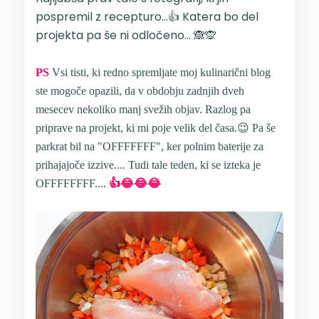
pospremil z recepturo...👍 Katera bo del
projekta pa še ni odločeno... 🙈🙊
PS
Vsi tisti, ki redno spremljate moj kulinarični blog
ste mogoče opazili, da v obdobju zadnjih dveh
mesecev nekoliko manj svežih objav. Razlog pa
priprave na projekt, ki mi poje velik del časa.😉 Pa še
parkrat bil na "OFFFFFFF", ker polnim baterije za
prihajajoče izzive.... Tudi tale teden, ki se izteka je
OFFFFFFFF....
👍😂😂😂