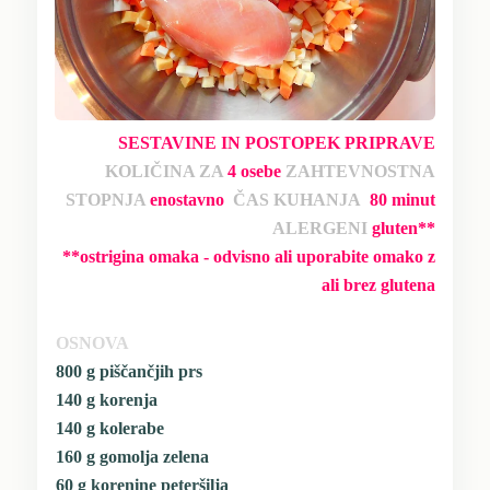
SESTAVINE IN POSTOPEK PRIPRAVE
KOLIČINA ZA
4 osebe
ZAHTEVNOSTNA
STOPNJA
enostavno
ČAS KUHANJA
80 minut
ALERGENI
gluten**
**ostrigina omaka - odvisno ali uporabite omako z
ali brez glutena
...
OSNOVA
800 g piščančjih prs
140 g korenja
140 g kolerabe
160 g gomolja zelena
60 g korenine peteršilja