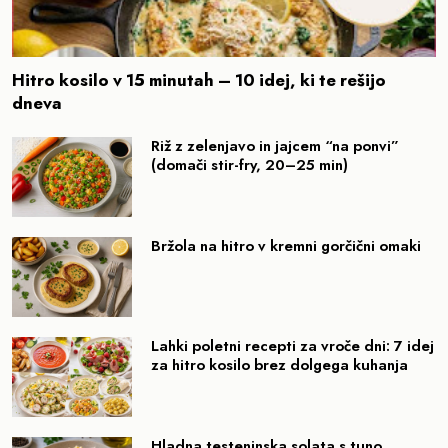
Hitro kosilo v 15 minutah – 10 idej, ki te rešijo
dneva
Riž z zelenjavo in jajcem “na ponvi”
(domači stir-fry, 20–25 min)
Bržola na hitro v kremni gorčični omaki
Lahki poletni recepti za vroče dni: 7 idej
za hitro kosilo brez dolgega kuhanja
Hladna testeninska solata s tuno,