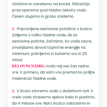
očistimo in narežemo na kocke. Piščančja
prsa operemo pod hladno tekočo vodo.
Česen olupimo in grobo zrežemo.
Pripravljene sestavine položimo v kozico.
2.
Zalijemo s toliko hladne vode, da so
sestavine pokrite. Začinimo. Ko voda zavre,
zmanjšamo dovod toplotne energije na
minimum, pokrijemo in kuhamo uro in 20
minut.
Voda naj ves čas nežno
DELOVNI NAMIG
vre. V primeru, da vam vre premočno prilijte
malenkost hladne vode.
V kozici zavremo vodo z dodatkom soli. V
3.
vrelo vodo stresemo ajdovo kašo in pustimo,
da 4 minute vre. Nato kozico odstavimo in