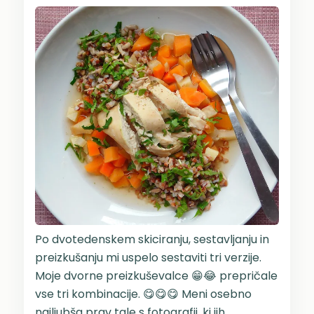
Po dvotedenskem skiciranju, sestavljanju in
preizkušanju mi uspelo sestaviti tri verzije.
Moje dvorne preizkuševalce 😁😂 prepričale
vse tri kombinacije. 😋😋😋 Meni osebno
najljubša prav tale s fotografij, ki jih