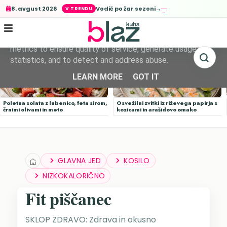
Vodič po žar sezoni→
8. avgust 2026
This site uses cookies from Google to deliver its services
and to analyze traffic. Your IP address and user-agent are
shared with Google along with performance and security
metrics to ensure quality of service, generate usage
statistics, and to detect and address abuse.
LEARN MORE
GOT IT
Poletna solata z lubenico, feta sirom,
Osvežilni zvitki iz riževega papirja s
črnimi olivami in meto
kozicami in arašidovo omako
GLAVNA JED
KOSILO
NIZKOKALORIČNO
Fit piščanec
SKLOP ZDRAVO: Zdrava in okusno