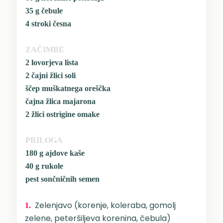
35 g čebule
4 stroki česna
ZAČIMBE
2 lovorjeva lista
2 čajni žlici soli
ščep muškatnega oreščka
čajna žlica majarona
2 žlici ostrigine omake
PRILOGA
180 g ajdove kaše
40 g rukole
pest sončničnih semen
Zelenjavo (korenje, koleraba, gomolj
1.
zelene, peteršiljeva korenina, čebula)