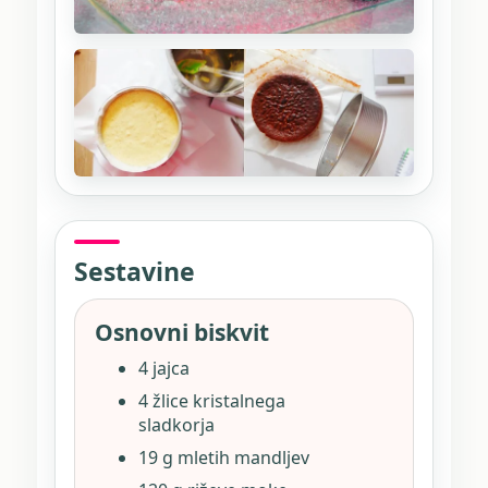
Sestavine
Osnovni biskvit
4 jajca
4 žlice kristalnega
sladkorja
19 g mletih mandljev