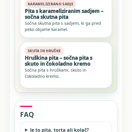
KARAMELIZIRANO SADJE
Pita s karameliziranim sadjem –
sočna skutna pita
Sočna skutna pita s sadjem, ki ga pred
peko objame karamel.
SKUTA IN HRUŠKE
Hruškina pita – sočna pita s
skuto in čokoladno kremo
Sočna pita s hruškami, skuto in
čokoladno kremo.
FAQ
Je to pita, torta ali kolač?