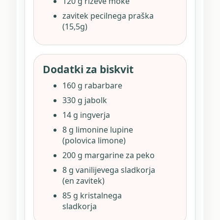
120 g riževe moke
zavitek pecilnega praška
(15,5g)
Dodatki za biskvit
160 g rabarbare
330 g jabolk
14 g ingverja
8 g limonine lupine
(polovica limone)
200 g margarine za peko
8 g vanilijevega sladkorja
(en zavitek)
85 g kristalnega
sladkorja