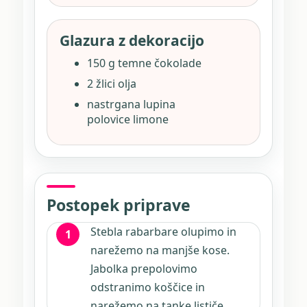
Glazura z dekoracijo
150 g temne čokolade
2 žlici olja
nastrgana lupina
polovice limone
Postopek priprave
Stebla rabarbare olupimo in
narežemo na manjše kose.
Jabolka prepolovimo
odstranimo koščice in
narežemo na tanke lističe.