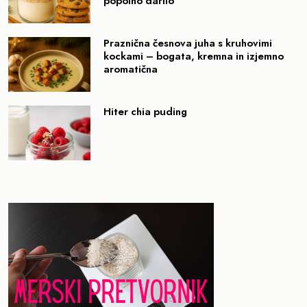
popolno darilo
Praznična česnova juha s kruhovimi
kockami – bogata, kremna in izjemno
aromatična
Hiter chia puding