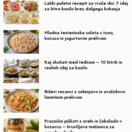
Lahki poletni recepti za vroče dni: 7 idej
za hitro kosilo brez dolgega kuhanja
Hladna testeninska solata s tuno,
koruzo in jogurtovim prelivom
Kaj skuhati med tednom – 10 hitrih in
realnih idej za kosilo
Riževi rezanci z zelenjavo in arašidovo-
limetinim prelivom
Praznični piškoti z orehi in čokolado v
kozarcu – hrustljava mešanica za