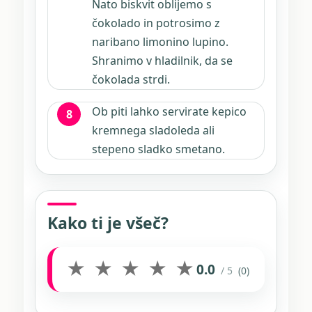
Nato biskvit oblijemo s
čokolado in potrosimo z
naribano limonino lupino.
Shranimo v hladilnik, da se
čokolada strdi.
Ob piti lahko servirate kepico
kremnega sladoleda ali
stepeno sladko smetano.
Kako ti je všeč?
★
★
★
★
★
0.0
/ 5
(0)