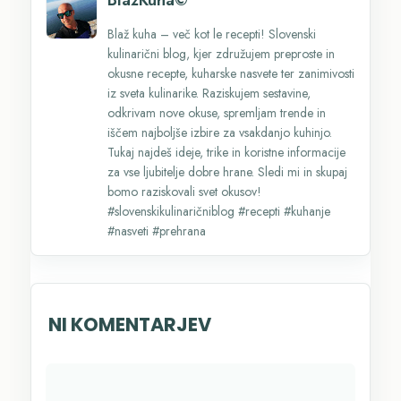
Blaž kuha – več kot le recepti! Slovenski
kulinarični blog, kjer združujem preproste in
okusne recepte, kuharske nasvete ter zanimivosti
iz sveta kulinarike. Raziskujem sestavine,
odkrivam nove okuse, spremljam trende in
iščem najboljše izbire za vsakdanjo kuhinjo.
Tukaj najdeš ideje, trike in koristne informacije
za vse ljubitelje dobre hrane. Sledi mi in skupaj
bomo raziskovali svet okusov!
#slovenskikulinaričniblog #recepti #kuhanje
#nasveti #prehrana
NI KOMENTARJEV