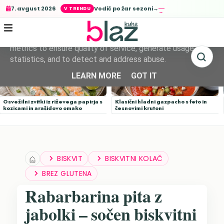
Vodič po žar sezoni→
7. avgust 2026
This site uses cookies from Google to deliver its services
and to analyze traffic. Your IP address and user-agent are
shared with Google along with performance and security
metrics to ensure quality of service, generate usage
statistics, and to detect and address abuse.
LEARN MORE
GOT IT
Osvežilni zvitki iz riževega papirja s
Klasični hladni gazpacho s feto in
kozicami in arašidovo omako
česnovimi krutoni
BISKVIT
BISKVITNI KOLAČ
BREZ GLUTENA
Rabarbarina pita z
jabolki – sočen biskvitni