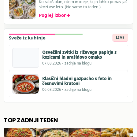
Ko rabiš plan, ritem in ideje, ki jih lahko ponavljaš
skozi vse leto. (Ne samo ta teden.)
Poglej izbor
→
Sveže iz kuhinje
LIVE
Osvežilni zvitki iz riževega papirja s
kozicami in arašidovo omako
07.08.2026 • zadnje na blogu
Klasični hladni gazpacho s feto in
česnovimi krutoni
06.08.2026 • zadnje na blogu
TOP ZADNJI TEDEN