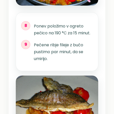
8
Ponev položimo v ogreto
pečico na 190 °C za 15 minut.
9
Pečene ribje fileje z bučo
pustimo par minut, da se
umirijo.