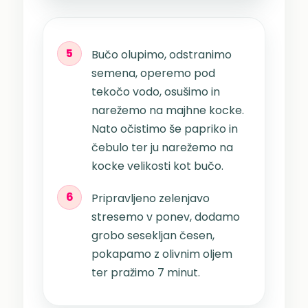
5
Bučo olupimo, odstranimo
semena, operemo pod
tekočo vodo, osušimo in
narežemo na majhne kocke.
Nato očistimo še papriko in
čebulo ter ju narežemo na
kocke velikosti kot bučo.
6
Pripravljeno zelenjavo
stresemo v ponev, dodamo
grobo sesekljan česen,
pokapamo z olivnim oljem
ter pražimo 7 minut.