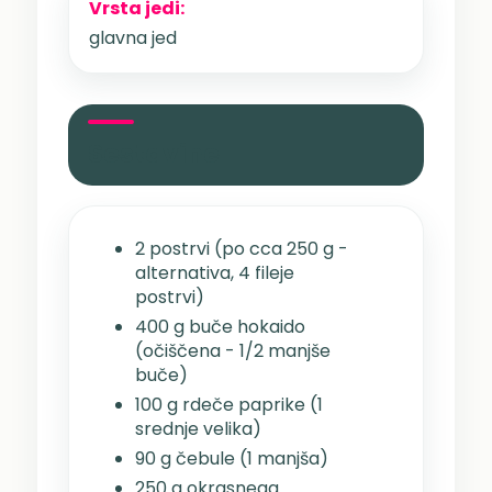
Vrsta jedi:
glavna jed
Sestavine
2 postrvi (po cca 250 g -
alternativa, 4 fileje
postrvi)
400 g buče hokaido
(očiščena - 1/2 manjše
buče)
100 g rdeče paprike (1
srednje velika)
90 g čebule (1 manjša)
250 g okrasnega