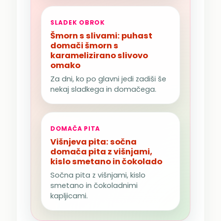
SLADEK OBROK
Šmorn s slivami: puhast
domači šmorn s
karamelizirano slivovo
omako
Za dni, ko po glavni jedi zadiši še
nekaj sladkega in domačega.
DOMAČA PITA
Višnjeva pita: sočna
domača pita z višnjami,
kislo smetano in čokolado
Sočna pita z višnjami, kislo
smetano in čokoladnimi
kapljicami.