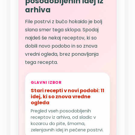
posodobljenih idej iz
arhiva
File postrvi z bučo hokaido je bolj
slana smer tega sklopa. Spodaj
najdeš še nekaj receptov, ki so
dobili novo podobo in so znova
vredni ogleda, brez ponavljanja
tega recepta.
GLAVNI IZBOR
Stari recepti v novi podobi: 11
idej, ki so znova vredne
ogleda
Pregled vseh posodobljenih
receptov iz arhiva, od sladic v
kozarcu do pite, šmorna,
zelenjavnih idej in pečene postrvi.