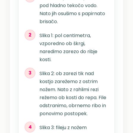
pod hladno tekočo vodo.
Nato jih osušimo s papirnato
brisačo.
2
Slika 1: pol centimetra,
vzporedno ob škrgi,
naredimo zarezo do ribje
kosti.
3
Slika 2: ob zarezi tik nad
kostjo zarežemo z ostrim
nožem. Nato z rahlimi rezi
režemo ob kosti do repa. File
odstranimo, obrnemo ribo in
ponovimo postopek.
4
Slika 3: fileju z nožem