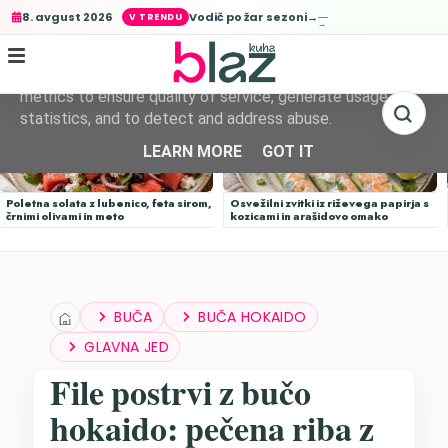
Vodič po žar sezoni→
8. avgust 2026
This site uses cookies from Google to deliver its services
and to analyze traffic. Your IP address and user-agent are
shared with Google along with performance and security
metrics to ensure quality of service, generate usage
statistics, and to detect and address abuse.
LEARN MORE
GOT IT
Poletna solata z lubenico, feta sirom,
Osvežilni zvitki iz riževega papirja s
črnimi olivami in meto
kozicami in arašidovo omako
BUČA
BUČA HOKAIDO
GLAVNA JED
File postrvi z bučo
hokaido: pečena riba z