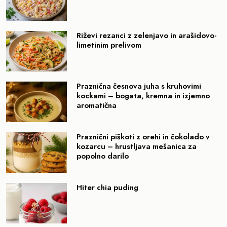
Riževi rezanci z zelenjavo in arašidovo-
limetinim prelivom
Praznična česnova juha s kruhovimi
kockami – bogata, kremna in izjemno
aromatična
Praznični piškoti z orehi in čokolado v
kozarcu – hrustljava mešanica za
popolno darilo
Hiter chia puding