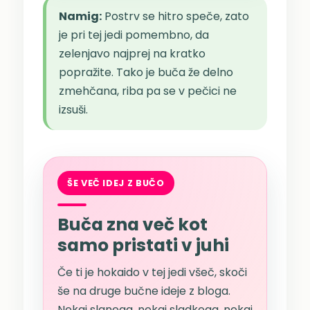
Namig:
Postrv se hitro speče, zato
je pri tej jedi pomembno, da
zelenjavo najprej na kratko
popražite. Tako je buča že delno
zmehčana, riba pa se v pečici ne
izsuši.
ŠE VEČ IDEJ Z BUČO
Buča zna več kot
samo pristati v juhi
Če ti je hokaido v tej jedi všeč, skoči
še na druge bučne ideje z bloga.
Nekaj slanega, nekaj sladkega, nekaj