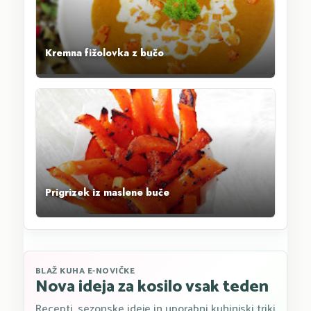
Kremna fižolovka z bučo
Prigrizek iz maslene buče
BLAŽ KUHA E-NOVIČKE
Nova ideja za kosilo vsak teden
Recepti, sezonske ideje in uporabni kuhinjski triki