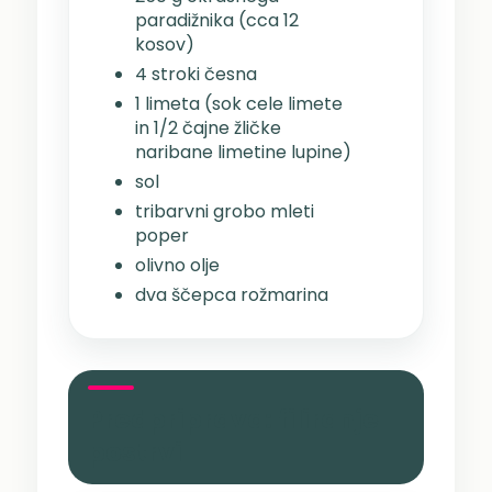
paradižnika (cca 12
kosov)
4 stroki česna
1 limeta (sok cele limete
in 1/2 čajne žličke
naribane limetine lupine)
sol
tribarvni grobo mleti
poper
olivno olje
dva ščepca rožmarina
Predpriprava: filiranje
postrvi