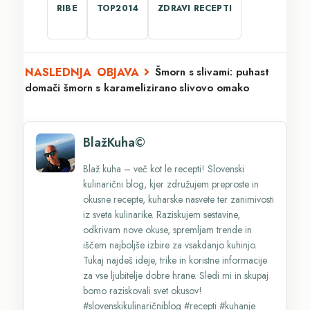
RIBE
TOP2014
ZDRAVI RECEPTI
Šmorn s slivami: puhast
domači šmorn s karamelizirano slivovo omako
BlažKuha©
Blaž kuha – več kot le recepti! Slovenski
kulinarični blog, kjer združujem preproste in
okusne recepte, kuharske nasvete ter zanimivosti
iz sveta kulinarike. Raziskujem sestavine,
odkrivam nove okuse, spremljam trende in
iščem najboljše izbire za vsakdanjo kuhinjo.
Tukaj najdeš ideje, trike in koristne informacije
za vse ljubitelje dobre hrane. Sledi mi in skupaj
bomo raziskovali svet okusov!
#slovenskikulinaričniblog #recepti #kuhanje