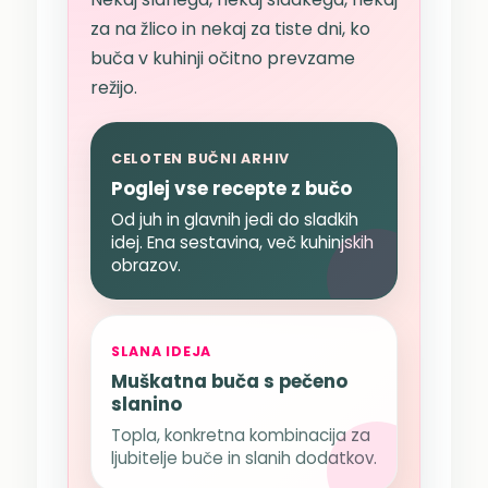
za na žlico in nekaj za tiste dni, ko
buča v kuhinji očitno prevzame
režijo.
CELOTEN BUČNI ARHIV
Poglej vse recepte z bučo
Od juh in glavnih jedi do sladkih
idej. Ena sestavina, več kuhinjskih
obrazov.
SLANA IDEJA
Muškatna buča s pečeno
slanino
Topla, konkretna kombinacija za
ljubitelje buče in slanih dodatkov.