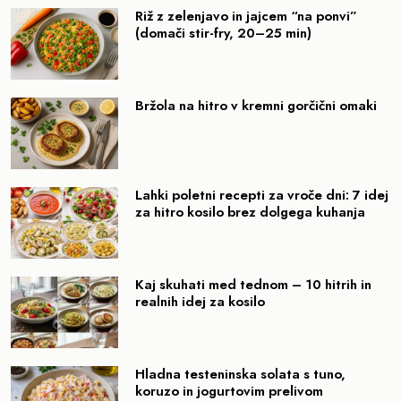
Riž z zelenjavo in jajcem “na ponvi”
(domači stir-fry, 20–25 min)
Bržola na hitro v kremni gorčični omaki
Lahki poletni recepti za vroče dni: 7 idej
za hitro kosilo brez dolgega kuhanja
Kaj skuhati med tednom – 10 hitrih in
realnih idej za kosilo
Hladna testeninska solata s tuno,
koruzo in jogurtovim prelivom