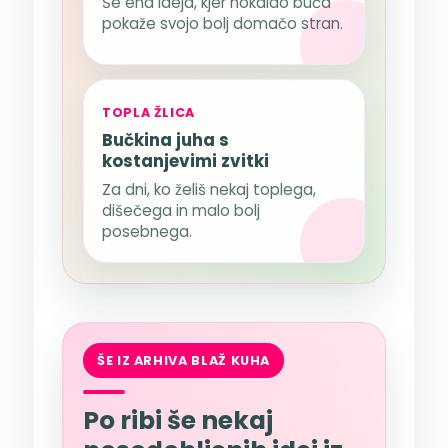
Še ena ideja, kjer hokaido buča
pokaže svojo bolj domačo stran.
TOPLA ŽLICA
Bučkina juha s
kostanjevimi zvitki
Za dni, ko želiš nekaj toplega,
dišečega in malo bolj
posebnega.
ŠE IZ ARHIVA BLAŽ KUHA
Po ribi še nekaj