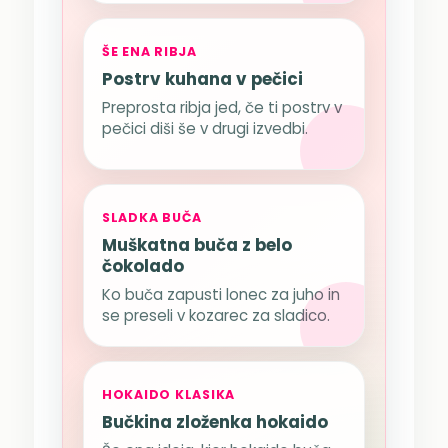
ŠE ENA RIBJA
Postrv kuhana v pečici
Preprosta ribja jed, če ti postrv v
pečici diši še v drugi izvedbi.
SLADKA BUČA
Muškatna buča z belo
čokolado
Ko buča zapusti lonec za juho in
se preseli v kozarec za sladico.
HOKAIDO KLASIKA
Bučkina zloženka hokaido