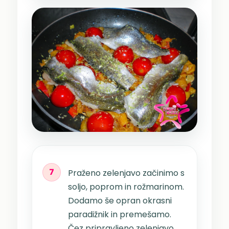
7
Praženo zelenjavo začinimo s
soljo, poprom in rožmarinom.
Dodamo še opran okrasni
paradižnik in premešamo.
Čez pripravljeno zelenjavo