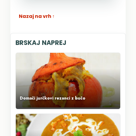
Nazaj na vrh ↑
BRSKAJ NAPREJ
Domači jurčkovi rezanci z bučo