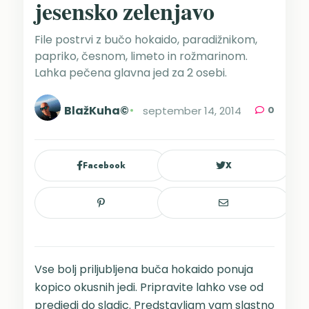
jesensko zelenjavo
File postrvi z bučo hokaido, paradižnikom,
papriko, česnom, limeto in rožmarinom.
Lahka pečena glavna jed za 2 osebi.
BlažKuha©
september 14, 2014
0
Facebook
X
Vse bolj priljubljena buča hokaido ponuja
kopico okusnih jedi. Pripravite lahko vse od
predjedi do sladic. Predstavljam vam slastno