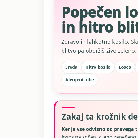
Popečen lo
in hitro bli
Zdravo in lahkotno kosilo. Sk
blitvo pa obdržiš živo zeleno.
Sreda
Hitro kosilo
Losos
Alergeni: ribe
Zakaj ta krožnik de
Ker je vse odvisno od pravega 
losos pa sočen, z lepo zapečeno ko