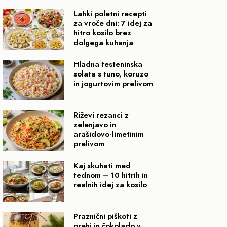
Lahki poletni recepti
za vroče dni: 7 idej za
hitro kosilo brez
dolgega kuhanja
Hladna testeninska
solata s tuno, koruzo
in jogurtovim prelivom
Riževi rezanci z
zelenjavo in
arašidovo-limetinim
prelivom
Kaj skuhati med
tednom – 10 hitrih in
realnih idej za kosilo
Praznični piškoti z
orehi in čokolado v