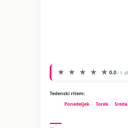
★
★
★
★
★
0.0
/ 5
(0
Tedenski ritem:
Ponedeljek
Torek
Sreda