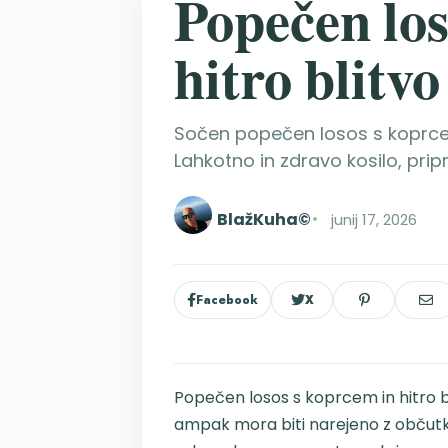
Popečen los
hitro blitvo
Sočen popečen losos s koprcem,
Lahkotno in zdravo kosilo, prip
BlažKuha©
junij 17, 2026
Facebook
X
Popečen losos s koprcem in hitro blit
ampak mora biti narejeno z občutko