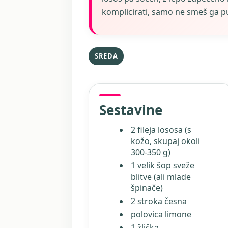
komplicirati, samo ne smeš ga pu
SREDA
Sestavine
2 fileja lososa (s
kožo, skupaj okoli
300-350 g)
1 velik šop sveže
blitve (ali mlade
špinače)
2 stroka česna
polovica limone
1 žlička