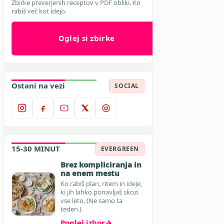
Zbirke preverjenih receptov v PDF obliki. Ko
rabiš več kot idejo.
Oglej si zbirke
Ostani na vezi
SOCIAL
15-30 MINUT
EVERGREEN
Brez kompliciranja in
na enem mestu
Ko rabiš plan, ritem in ideje,
ki jih lahko ponavljaš skozi
vse leto. (Ne samo ta
teden.)
Poglej izbor
→