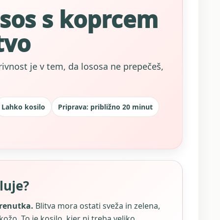
sos s koprcem
tvo
rivnost je v tem, da lososa ne prepečeš,
Lahko kosilo
Priprava: približno 20 minut
luje?
trenutka.
Blitva mora ostati sveža in zelena,
žo. To je kosilo, kjer ni treba veliko