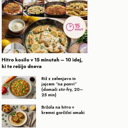
Hitro kosilo v 15 minutah – 10 idej,
ki te rešijo dneva
Riž z zelenjavo in
jajcem “na ponvi”
(domači stir-fry, 20–
25 min)
Bržola na hitro v
kremni gorčični omaki