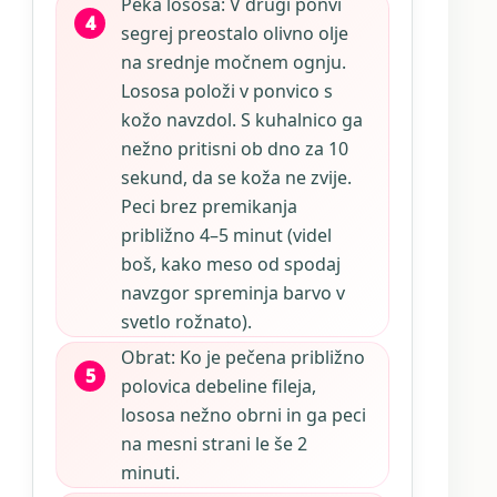
Peka lososa: V drugi ponvi
segrej preostalo olivno olje
na srednje močnem ognju.
Lososa položi v ponvico s
kožo navzdol. S kuhalnico ga
nežno pritisni ob dno za 10
sekund, da se koža ne zvije.
Peci brez premikanja
približno 4–5 minut (videl
boš, kako meso od spodaj
navzgor spreminja barvo v
svetlo rožnato).
Obrat: Ko je pečena približno
polovica debeline fileja,
lososa nežno obrni in ga peci
na mesni strani le še 2
minuti.