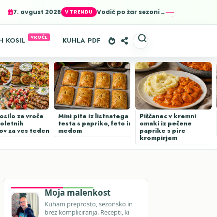
7. avgust 2026
Vodič po žar sezoni→
er-agent
rate usage
LEARN MORE
GOT IT
H KOSIL
KUHLA PDF
osilo za vroče
Mini pite iz listnatega
Piščanec v kremni
poletnih
testa s papriko, feto in
omaki iz pečene
ov za ves teden
medom
paprike s pire
krompirjem
Moja malenkost
Kuham preprosto, sezonsko in
brez kompliciranja. Recepti, ki