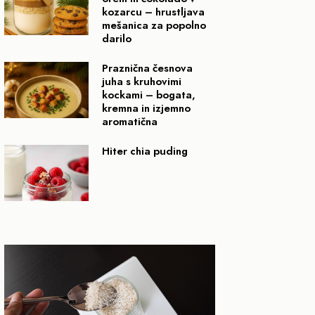
kozarcu – hrustljava
mešanica za popolno
darilo
Praznična česnova
juha s kruhovimi
kockami – bogata,
kremna in izjemno
aromatična
Hiter chia puding