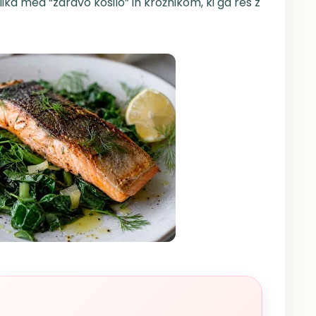
ika med “zdravo kosilo” in krožnikom, ki ga res z