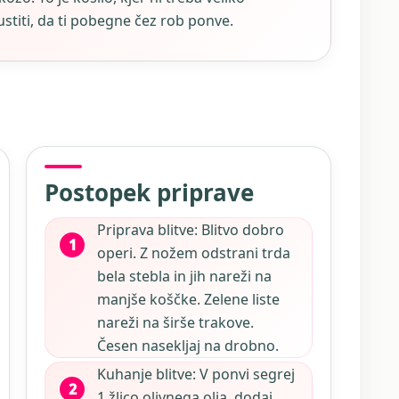
stiti, da ti pobegne čez rob ponve.
Postopek priprave
Priprava blitve: Blitvo dobro
operi. Z nožem odstrani trda
bela stebla in jih nareži na
manjše koščke. Zelene liste
nareži na širše trakove.
Česen nasekljaj na drobno.
Kuhanje blitve: V ponvi segrej
1 žlico olivnega olja, dodaj