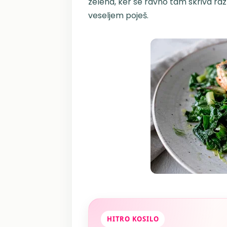
zelena, ker se ravno tam skriva razl
veseljem poješ.
HITRO KOSILO