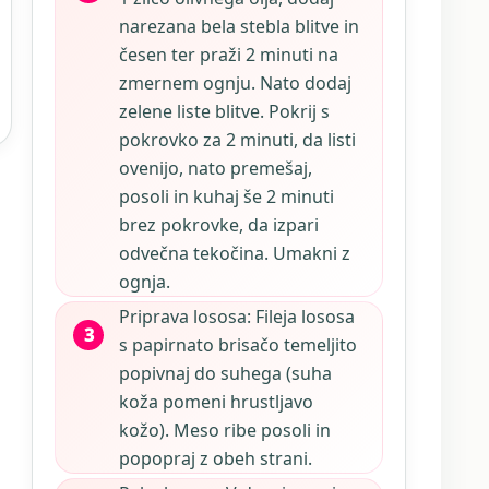
narezana bela stebla blitve in
česen ter praži 2 minuti na
zmernem ognju. Nato dodaj
zelene liste blitve. Pokrij s
pokrovko za 2 minuti, da listi
ovenijo, nato premešaj,
posoli in kuhaj še 2 minuti
brez pokrovke, da izpari
odvečna tekočina. Umakni z
ognja.
Priprava lososa: Fileja lososa
s papirnato brisačo temeljito
popivnaj do suhega (suha
koža pomeni hrustljavo
kožo). Meso ribe posoli in
popopraj z obeh strani.