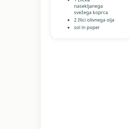
nasekljanega
svežega koprca
2 žlici olivnega olja
sol in poper