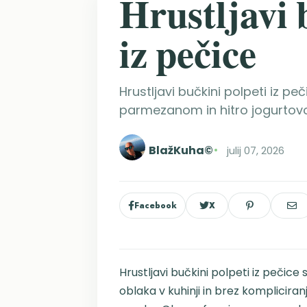
Hrustljavi 
iz pečice
Hrustljavi bučkini polpeti iz pe
parmezanom in hitro jogurtovo
BlažKuha©
julij 07, 2026
Facebook
X
Hrustljavi bučkini polpeti iz pečice
oblaka v kuhinji in brez kompliciran