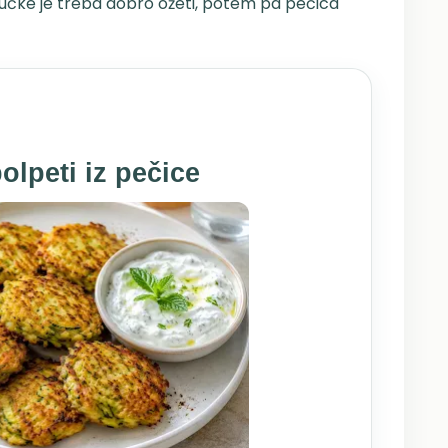
učke je treba dobro ožeti, potem pa pečica
olpeti iz pečice