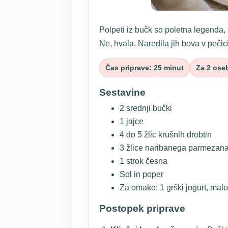
Polpeti iz bučk so poletna legenda, a
Ne, hvala. Naredila jih bova v pečici
Čas priprave: 25 minut
Za 2 ose
Sestavine
2 srednji bučki
1 jajce
4 do 5 žlic krušnih drobtin
3 žlice naribanega parmezan
1 strok česna
Sol in poper
Za omako: 1 grški jogurt, mal
Postopek priprave