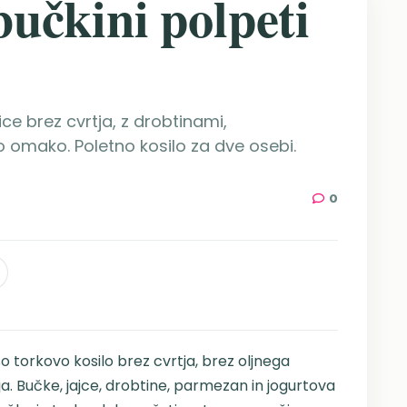
bučkini polpeti
čice brez cvrtja, z drobtinami,
 omako. Poletno kosilo za dve osebi.
0
 so torkovo kosilo brez cvrtja, brez oljnega
ja. Bučke, jajce, drobtine, parmezan in jogurtova