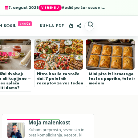
7. avgust 2026
Vodič po žar sezoni→
er-agent
rate usage
LEARN MORE
GOT IT
H KOSIL
KUHLA PDF
ični dvoboj:
Hitro kosilo za vroče
Mini pite iz listnatega
 ali kupljeno –
dni: 7 poletnih
testa s papriko, feto in
res splača
receptov za ves teden
medom
viti doma?
Moja malenkost
Kuham preprosto, sezonsko in
brez kompliciranja. Recepti, ki