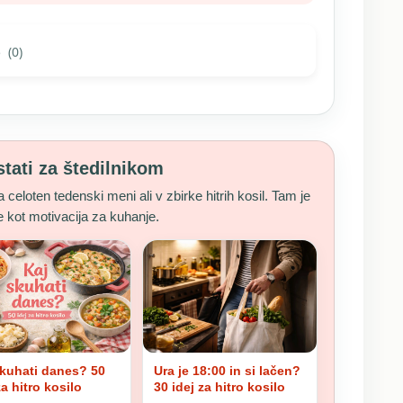
5
(0)
stati za štedilnikom
a celoten tedenski meni ali v zbirke hitrih kosil. Tam je
je kot motivacija za kuhanje.
skuhati danes? 50
Ura je 18:00 in si lačen?
za hitro kosilo
30 idej za hitro kosilo