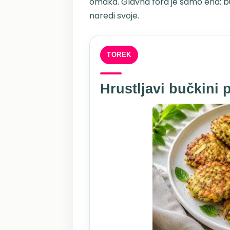
omaka. Glavna fora je samo ena: b
naredi svoje.
TOREK
Hrustljavi bučkini p