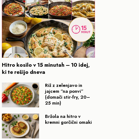
Hitro kosilo v 15 minutah – 10 idej,
ki te rešijo dneva
Riž z zelenjavo in
jajcem “na ponvi”
(domači stir-fry, 20–
25 min)
Bržola na hitro v
kremni gorčični omaki