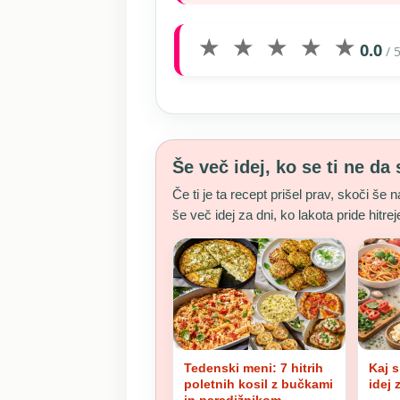
★
★
★
★
★
0.0
/ 
Še več idej, ko se ti ne da 
Če ti je ta recept prišel prav, skoči še n
še več idej za dni, ko lakota pride hitre
Tedenski meni: 7 hitrih
Kaj 
poletnih kosil z bučkami
idej 
in paradižnikom