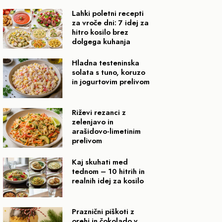
Lahki poletni recepti
za vroče dni: 7 idej za
hitro kosilo brez
dolgega kuhanja
Hladna testeninska
solata s tuno, koruzo
in jogurtovim prelivom
Riževi rezanci z
zelenjavo in
arašidovo-limetinim
prelivom
Kaj skuhati med
tednom – 10 hitrih in
realnih idej za kosilo
Praznični piškoti z
orehi in čokolado v