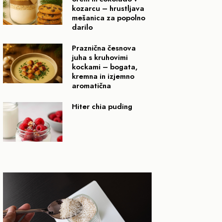
kozarcu – hrustljava
mešanica za popolno
darilo
Praznična česnova
juha s kruhovimi
kockami – bogata,
kremna in izjemno
aromatična
Hiter chia puding