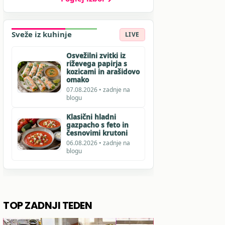
Sveže iz kuhinje
LIVE
Osvežilni zvitki iz
riževega papirja s
kozicami in arašidovo
omako
07.08.2026 • zadnje na
blogu
Klasični hladni
gazpacho s feto in
česnovimi krutoni
06.08.2026 • zadnje na
blogu
TOP ZADNJI TEDEN