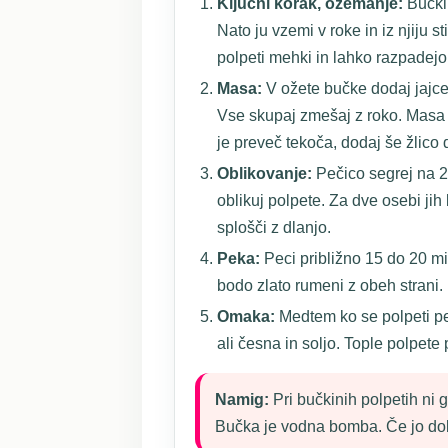
Ključni korak, ožemanje:
Bučki 
Nato ju vzemi v roke in iz njiju 
polpeti mehki in lahko razpadejo
Masa:
V ožete bučke dodaj jajce
Vse skupaj zmešaj z roko. Masa m
je preveč tekoča, dodaj še žlico 
Oblikovanje:
Pečico segrej na 2
oblikuj polpete. Za dve osebi jih 
splošči z dlanjo.
Peka:
Peci približno 15 do 20 mi
bodo zlato rumeni z obeh strani.
Omaka:
Medtem ko se polpeti peč
ali česna in soljo. Tople polpet
Namig:
Pri bučkinih polpetih ni
Bučka je vodna bomba. Če jo do