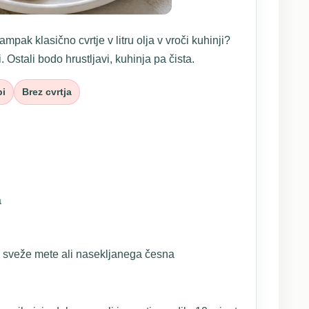
mpak klasično cvrtje v litru olja v vroči kuhinji?
. Ostali bodo hrustljavi, kuhinja pa čista.
bi
Brez cvrtja
a
o sveže mete ali nasekljanega česna