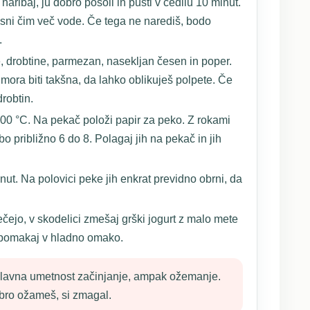
naribaj, ju dobro posoli in pusti v cedilu 10 minut.
stisni čim več vode. Če tega ne narediš, bodo
.
, drobtine, parmezan, nasekljan česen in poper.
ora biti takšna, da lahko oblikuješ polpete. Če
drobtin.
00 °C. Na pekač položi papir za peko. Z rokami
bo približno 6 do 8. Polagaj jih na pekač in jih
nut. Na polovici peke jih enkrat previdno obrni, da
ejo, v skodelici zmešaj grški jogurt z malo mete
e pomakaj v hladno omako.
 glavna umetnost začinjanje, ampak ožemanje.
bro ožameš, si zmagal.