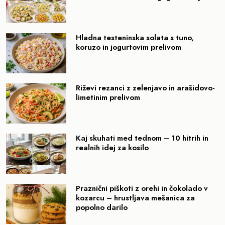
Hladna testeninska solata s tuno,
koruzo in jogurtovim prelivom
Riževi rezanci z zelenjavo in arašidovo-
limetinim prelivom
Kaj skuhati med tednom – 10 hitrih in
realnih idej za kosilo
Praznični piškoti z orehi in čokolado v
kozarcu – hrustljava mešanica za
popolno darilo