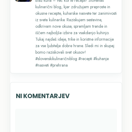
Blaž kuha – več kot le recepti! Slovenski
kulinarični blog, kjer združujem preproste in
okusne recepte, kuharske nasvete ter zanimivosti
iz sveta kulinarike. Raziskujem sestavine,
odkrivam nove okuse, spremljam trende in
iščem najboljše izbire za vsakdanjo kuhinjo.
Tukaj najdeš ideje, trike in koristne informacije
za vse ljubitelje dobre hrane. Sledi mi in skupaj
bomo raziskovali svet okusov!
#slovenskikulinaričniblog #recepti #kuhanje
#nasveti #prehrana
NI KOMENTARJEV