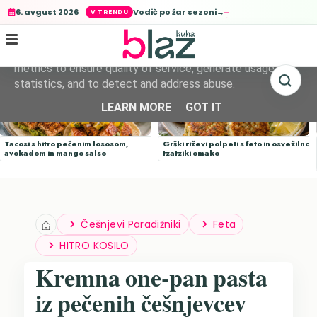
Vodič po žar sezoni→
6. avgust 2026
This site uses cookies from Google to deliver its services
and to analyze traffic. Your IP address and user-agent are
shared with Google along with performance and security
metrics to ensure quality of service, generate usage
statistics, and to detect and address abuse.
LEARN MORE
GOT IT
Tacosi s hitro pečenim lososom,
Grški riževi polpeti s feto in osvežilno
avokadom in mango salso
tzatziki omako
Češnjevi Paradižniki
Feta
HITRO KOSILO
Kremna one-pan pasta
iz pečenih češnjevcev