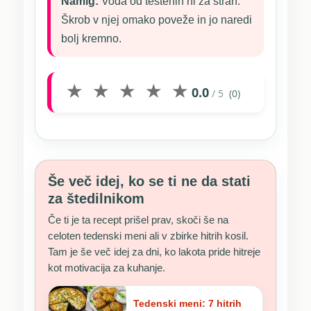
Namig:
Voda od testenin ni za stran.
Škrob v njej omako poveže in jo naredi
bolj kremno.
★
★
★
★
★
0.0
/ 5
(0)
Še več idej, ko se ti ne da stati
za štedilnikom
Če ti je ta recept prišel prav, skoči še na
celoten tedenski meni ali v zbirke hitrih kosil.
Tam je še več idej za dni, ko lakota pride hitreje
kot motivacija za kuhanje.
Tedenski meni: 7 hitrih