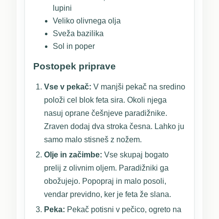
lupini
Veliko olivnega olja
Sveža bazilika
Sol in poper
Postopek priprave
Vse v pekač:
V manjši pekač na sredino
položi cel blok feta sira. Okoli njega
nasuj oprane češnjeve paradižnike.
Zraven dodaj dva stroka česna. Lahko ju
samo malo stisneš z nožem.
Olje in začimbe:
Vse skupaj bogato
prelij z olivnim oljem. Paradižniki ga
obožujejo. Popopraj in malo posoli,
vendar previdno, ker je feta že slana.
Peka:
Pekač potisni v pečico, ogreto na