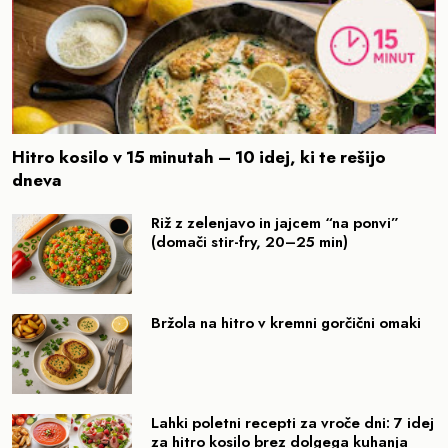
Hitro kosilo v 15 minutah – 10 idej, ki te rešijo
dneva
Riž z zelenjavo in jajcem “na ponvi”
(domači stir-fry, 20–25 min)
Bržola na hitro v kremni gorčični omaki
Lahki poletni recepti za vroče dni: 7 idej
za hitro kosilo brez dolgega kuhanja