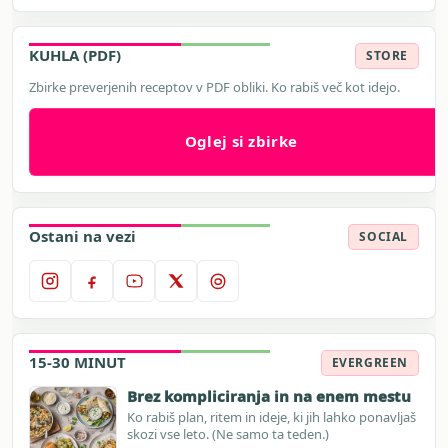
KUHLA (PDF)
STORE
Zbirke preverjenih receptov v PDF obliki. Ko rabiš več kot idejo.
Oglej si zbirke
Ostani na vezi
SOCIAL
15-30 MINUT
EVERGREEN
Brez kompliciranja in na enem mestu
Ko rabiš plan, ritem in ideje, ki jih lahko ponavljaš
skozi vse leto. (Ne samo ta teden.)