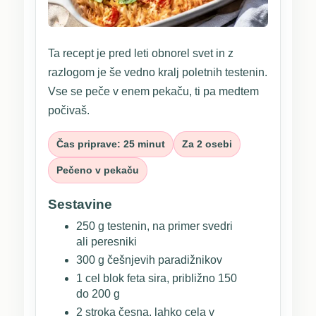
Ta recept je pred leti obnorel svet in z
razlogom je še vedno kralj poletnih testenin.
Vse se peče v enem pekaču, ti pa medtem
počivaš.
Čas priprave: 25 minut
Za 2 osebi
Pečeno v pekaču
Sestavine
250 g testenin, na primer svedri
ali peresniki
300 g češnjevih paradižnikov
1 cel blok feta sira, približno 150
do 200 g
2 stroka česna, lahko cela v